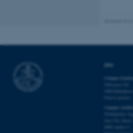
Nødvendige cooki
Revideret 10.12
grundlæggende fu
cookies.
Navn
DPU
be_typo_user
Campus Emdru
Tuborgvej 164
fe_typo_user
2400 Københav
Find os på kort
Campus Aarhu
Nobelparken, by
Jens Chr. Skous 
8000 Aarhus C