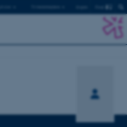
Find
 ph.d.er
Til medarbejdere
English