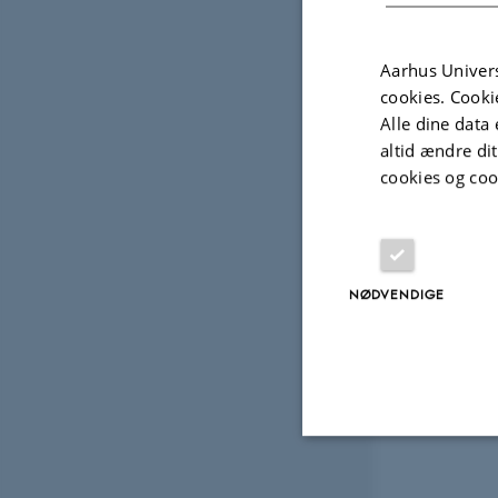
Fagfællebedømt
Aarhus Univers
cookies. Cooki
Projek
Alle dine data 
altid ændre di
cookies og coo
FORSKNINGSPROJEKT
FORSK
Datakvalitet i medicinsk vs.
Clini
kommerciel, trådløs EEG
8. okt
12. dec. 2013
-
31. dec. 2014
NØDVENDIGE
Nødvendige