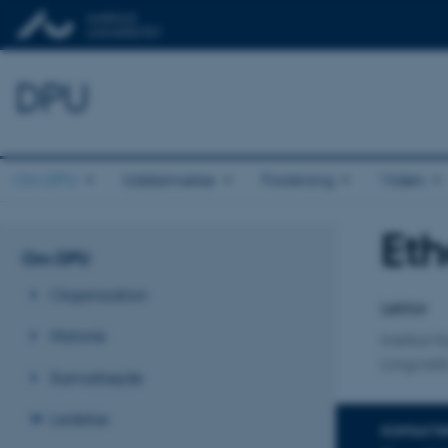
DPU
Om DPU
Uddannelse
Forskning
Viden
Et
Titel
Om DPU
Primær 
Organisation
Lektor
Historie
Institut
Lingvisti
Samarbejde
Ledelse
KONTAKTI