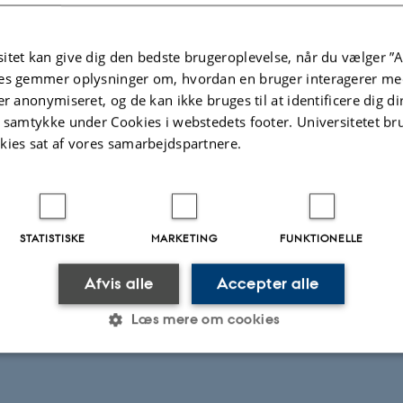
Fagfællebedømt
itet kan give dig den bedste brugeroplevelse, når du vælger ”A
Flere
es gemmer oplysninger om, hvordan en bruger interagerer med
ter
Aktiviteter
er anonymiseret, og de kan ikke bruges til at identificere dig d
t samtykke under Cookies i webstedets footer. Universitetet br
kies sat af vores samarbejdspartnere.
NINGSPROJEKT
FORSKNINGSPROJEKT
cal Voices
Hearing what you're
thinking: acoustic cue
ober 2012
speaker intentions
STATISTISKE
MARKETING
FUNKTIONELLE
8. okt. 2012
-
3. feb. 2014
Afvis alle
Accepter alle
Læs mere om cookies
Statistiske
Marketing
Funktionelle