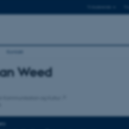
Til studerende
Til
Kontakt
han Weed
tilknytning
 for Kommunikation og Kultur
k
NFO