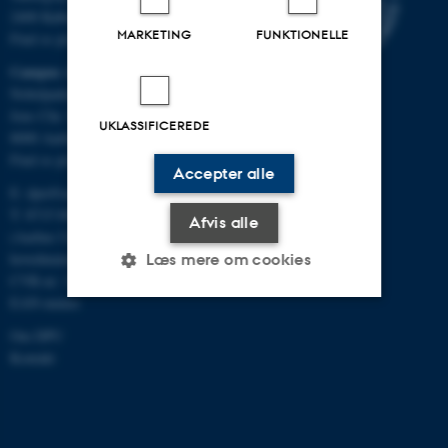
2400 København NV
MARKETING
FUNKTIONELLE
Find os på kort
Campus Aarhus
Nobelparken, bygning 1483
Jens Chr. Skous Vej 4
UKLASSIFICEREDE
8000 Aarhus C
Find os på kort
Accepter alle
E:
dpu@au.dk
T: 8715 0000
Afvis alle
(Aarhus Universitets
hovednummer)
Læs mere om cookies
CVR-nr: 31119103
EAN-numre
Om DPU
Nødvendige
Statistiske
Marketing
Kontakt
Funktionelle
Uklassificerede