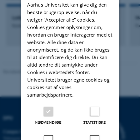
Aarhus Universitet kan give dig den
bedste brugeroplevelse, når du
Lotte Markussen
Ma
vælger ”Accepter alle” cookies.
Kontorfuldmægtig
F
Cookies gemmer oplysninger om,
hvordan en bruger interagerer med et
website. Alle dine data er
anonymiseret, og de kan ikke bruges
til at identificere dig direkte. Du kan
altid ændre dit samtykke under
Revideret 10.12.2023
-
Carsten Henriksen
Cookies i webstedets footer.
Universitetet bruger egne cookies og
cookies sat af vores
samarbejdspartnere.
DPU
NØDVENDIGE
STATISTISKE
Campus Emdrup i København
Tuborgvej 164