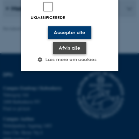
Modul 4: Masterprojekt
UKLASSIFICEREDE
Revideret 16.04.2026
-
Carsten Henriksen
Accepter alle
Afvis alle
Læs mere om cookies
DPU
Nødvendige
Statistiske
Marketing
Campus Emdrup i København
Funktionelle
Uklassificerede
Tuborgvej 164
2400 København NV
Find os på kort
Campus Aarhus
Nødvendige cookies hjælper
Nobelparken, bygning 1483
med at gøre hjemmesiden
Jens Chr. Skous Vej 4
brugbar ved at aktivere nogle