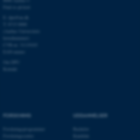
8000 Aarhus C
grundlæggende funktioner
Find os på kort
som navigation mm.
E:
dpu@au.dk
Hjemmesiden kan ikke
T: 8715 0000
fungerer uden disse cookies.
(Aarhus Universitets
hovednummer)
CVR-nr: 31119103
EAN-numre
Navn
Udbyder / Domæne
Om DPU
be_typo_user
TYPO3 Association
.au.dk
Kontakt
fe_typo_user
Typo3 Association
.au.dk
FORSKNING
UDDANNELSER
Forskningsprogrammer
Bachelor
Forskningscentre
Kandidat