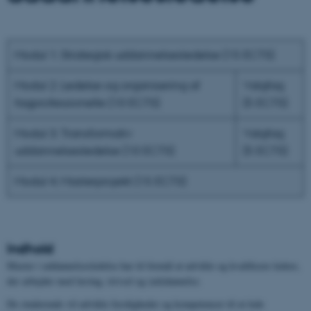
Modul 1: Strategisk uddannelsesledelse (15 ECTS)
Modul 2: Ledelse og organisering af
Valgfag
fagprofessionelle (10 ECTS)
(5 ECTS)
Modul 3: Transformativ
Valgfag
uddannelsesledelse (10 ECTS)
(5 ECTS)
Modul 4: Masterprojekt (15 ECTS)
Indhold
Master i uddannelsesledelse har til formål at udvikle og kvalificere ledere,
der arbejder med læring, trivsel og (ud)dannelse.
De studerende vil udvikle færdigheder og kompetencer til at lede