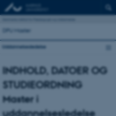
Danmarks institut for Pædagogik og Uddannelse
DPU Master
Uddannelsesledelse
INDHOLD, DATOER OG
STUDIEORDNING
Master i
uddannelsesledelse