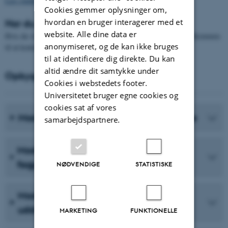
Læs studieordningen for Master i uddannelsesledelse
Cookies gemmer oplysninger om,
hvordan en bruger interagerer med et
Har du spørgsmål?
website. Alle dine data er
Hvis du vil vide mere om uddannelsens faglige indhold, er du velkommen
anonymiseret, og de kan ikke bruges
til at kontakte fagkoordinator
Mie Plotnikof.
til at identificere dig direkte. Du kan
altid ændre dit samtykke under
Opbygning
Cookies i webstedets footer.
Universitetet bruger egne cookies og
cookies sat af vores
Modul 1: Strategisk uddannelsesledelse
samarbejdspartnere.
Modul 2: Ledelse og organisering af
fagprofessionelle
NØDVENDIGE
STATISTISKE
Modul 3: Transformativ
uddannelsesledelse
MARKETING
FUNKTIONELLE