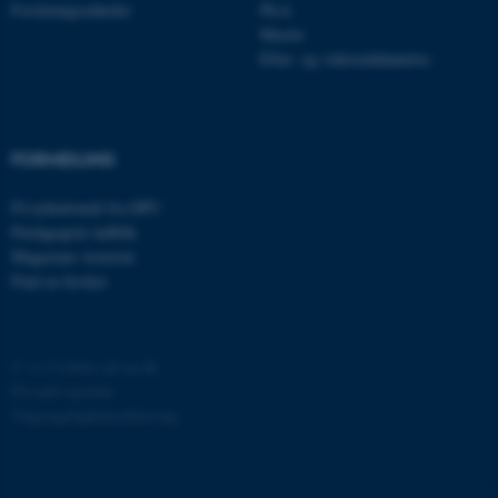
Forskningsenheder
Ph.d.
Master
Efter- og videreuddannelse
ASP.NET_SessionId
Microsoft Corporation
FORMIDLING
.au.dk
Få nyhedsmail fra DPU
Pædagogisk indblik
Magasinet Asterisk
JSESSIONID
Oracle Corporation
Find en forsker
.au.dk
©
—
Cookies på au.dk
ARRAffinity
Microsoft Corporation
Privatlivspolitik
.mitstudie.au.dk
Tilgængelighedserklæring
59176 / i29