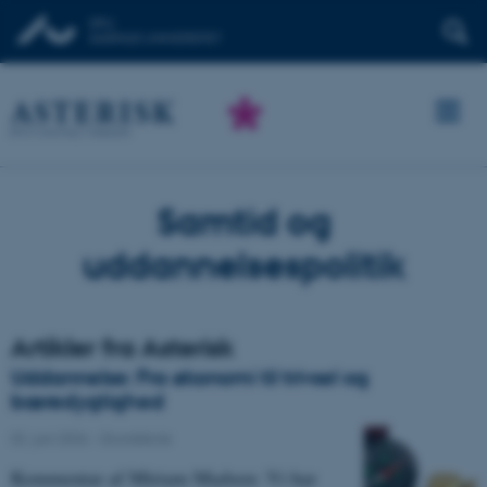
Samtid og
uddannelsespolitik
Artikler fra Asterisk
Uddannelse: Fra økonomi til trivsel og
bæredygtighed
02. juni 2026
-
Grundskole
Kommentar af Miriam Madsen: Vi har