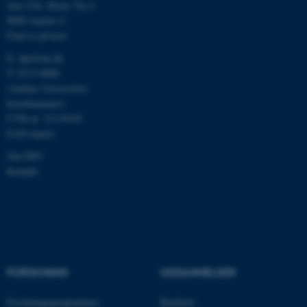
.au.dk
Jens Chr. Skous Vej 4
8000 Aarhus C
Find os på kort
E:
dpu@au.dk
fe_typo_user
Typo3 Association
.au.dk
T: 8715 0000
(Aarhus Universitets
hovednummer)
CVR-nr: 31119103
EAN-numre
Om DPU
Kontakt
ASP.NET_SessionId
Microsoft Corporation
.au.dk
FORSKNING
UDDANNELSER
Forskningsprogrammer
Bachelor