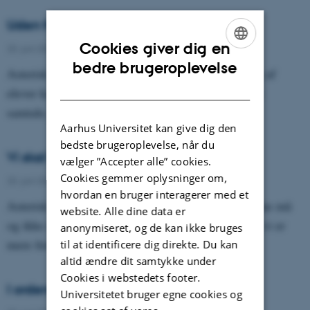
Uden for pædagogisk rækkevidde?
Cookies giver dig en
25. juni 2025
-
Asterisk
ENGLISH
bedre brugeroplevelse
Asterisk 111, juni 2025: Sanktioner og bortvisning af
DANISH
elever kan ende med at kortslutte den pædagogiske
samtale, hvor den burde begynde.…
Aarhus Universitet kan give dig den
bedste brugeroplevelse, når du
Vi skal lære at være uenige
vælger ”Accepter alle” cookies.
Cookies gemmer oplysninger om,
25. juni 2025
-
Asterisk
hvordan en bruger interagerer med et
Asterisk 111, juni 2025: Debatten om, hvad eleverne må
website. Alle dine data er
og ikke må diskutere til Skolevalget 2026 viser, at vi er
anonymiseret, og de kan ikke bruges
mere forskellige, end vores…
til at identificere dig direkte. Du kan
altid ændre dit samtykke under
Cookies i webstedets footer.
I ordenes vold
Universitetet bruger egne cookies og