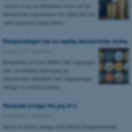
vænnet os til, at uddannelse styres ud fra
økonomiske pejlemærker, for sådan har det
været igennem mange årtier.…
Religionsfaget har en særlig demokratisk styrke
20. januar 2026
-
Grundskole
Kommentar af Lene Kühle: Når regeringen
taler om åndelig oprustning og
demokratisk robusthed, bør religionsfaget
indtage en central position.…
Pendulet svinger fra jeg til vi
20. januar 2026
-
Grundskole
Farvel til skolens mange individuelle kompetencemål,