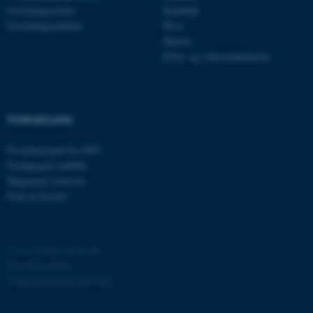
Forskningscentre
Kandidat
JSESSIONID
Oracle Corporation
Forskningsenheder
Ph.d.
.au.dk
Master
Efter- og videreuddannelse
ARRAffinity
Microsoft Corporation
.mitstudie.au.dk
FORMIDLING
Få nyhedsmail fra DPU
Pædagogisk indblik
esctx
Microsoft Corporation
Magasinet Asterisk
.login.microsoftonline.com
Find en forsker
fpc
Microsoft Corporation
login.microsoftonline.com
©
—
Cookies på au.dk
__cf_bm
Cloudflare Inc.
.pure.au.dk
Privatlivspolitik
Tilgængelighedserklæring