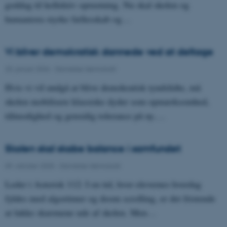
goddag til kollektiv oprustning. Nu skal skolen og
humaniora styrke fællesskab og…
Vi bliver demokratisk dannede ved at deltage
20. januar 2026
-
Dannelse/demokrati
Hvis vi vil undgå at blive demokratisk tyndslidte, må
skolen mobilisere klassiske dyder som opmærksomhed,
tålmodighed og gensidig tolerance på ny.…
Skolen skal skabe balance i samfundet
09. oktober 2025
-
Dannelse/demokrati
Leder i Asterisk 112: I en tid, hvor elevernes hverdag
fyldes med algoritmer og doom scrolling, er det fristende
at lukke skærmene ude af skolen. Men…