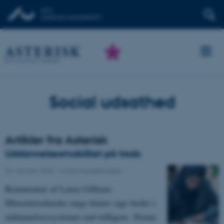
Social udsathed
Artikler fra Asterisk
Uddannelsesmobilitet på trods
20. oktober 2025
-
Ungdomsuddannelse
Kommentar af Laura Gilliam:
Minoritetsdanske unge klarer sige bedre i
uddannelsessystemet end tidligere. Denne