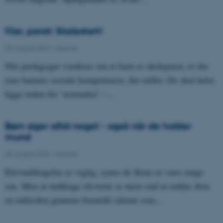
Klar, parat: Skolestart!
28. august 2024
-
Asterisk
Når pædagoger vurderer om et barn er skoleparat, er det
især barnets sociale kompetencer, der tæller. De skal helst
ligge inden for ’normalen’ –…
Børn siger altid noget - også når de holder
mund
28. august 2024
-
Asterisk
Elevinddragelse er vigtig, synes de fleste at være enige
om. Men at inddrage eleverne er mere end at række dem
en mikrofon gennem formelle talerør som…