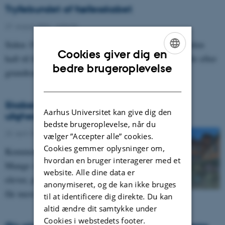
Tryllebundet af fællesskabet
27. august 2024
-
Asterisk
Siden 1960’erne har klassefællesskabet i enhedsskolen
Cookies giver dig en
haft til formål at danne eleverne på tværs af forskelle efter
ENGLISH
bedre brugeroplevelse
grundtonen: lighed og harmoni. Men…
DANISH
Skaber eller mindsker skolen den sociale
Aarhus Universitet kan give dig den
ulighed?
bedste brugeroplevelse, når du
23. april 2024
-
Grundskole
vælger ”Accepter alle” cookies.
Cookies gemmer oplysninger om,
Kommentar af Simon Skovgaard Jensen:
hvordan en bruger interagerer med et
Mange vil sige, at det er de privilegerede
website. Alle dine data er
elever, pigerne, og de ”danske” elever, der
anonymiseret, og de kan ikke bruges
får mest ud af deres…
til at identificere dig direkte. Du kan
altid ændre dit samtykke under
Cookies i webstedets footer.