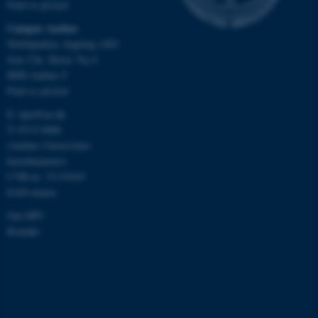
Find os på kort
be_typo_user
TYPO3 Association
Campus Aarhus
.au.dk
Nobelparken, bygning 1483
Jens Chr. Skous Vej 4
8000 Aarhus C
fe_typo_user
Find os på kort
Typo3 Association
.au.dk
E:
dpu@au.dk
T: 8715 0000
(Aarhus Universitets
hovednummer)
CVR-nr: 31119103
EAN-numre
Om DPU
Kontakt
ASP.NET_SessionId
Microsoft Corporation
.au.dk