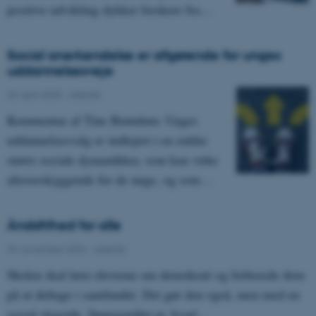
positive udvikling dykker forskere fra…
Social anerkendelse er afgørende for unges
uddannelsesveje
23. april 2025
-
Asterisk
Kommentar af Tine Brøndum: Unges
uddannelsesvalg er indlejret i en række
større sociale dynamikker, som kan virke
altoverskyggende for de unge, og som…
Åndsfrihed for alle
29. november 2024
-
Asterisk
Skolen skal lære eleverne om demokrati og forberede dem
på at deltage i samfundet. Det gør den også, men med en
social slagside. Spørgsmålet er, hvad…