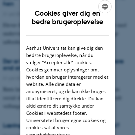
hen
Cookies giver dig en
21. juni 2022
-
Asterisk
ENGLISH
bedre brugeroplevelse
Elever får en dybere læring, når de ved, hvad målet med
DANISH
undervisningen er, og hvad de skal lære. Især fagligt
udfordrede elever lærer mere, når målene…
Aarhus Universitet kan give dig den
bedste brugeroplevelse, når du
Der er læring i lektier – men nogle lærer mere
vælger ”Accepter alle” cookies.
end andre
Cookies gemmer oplysninger om,
hvordan en bruger interagerer med et
21. juni 2022
-
Asterisk
website. Alle dine data er
Børn lærer mere, når de får lektier for. Men der er en
anonymiseret, og de kan ikke bruges
social skævhed forbundet med lektier. Børn fra socialt
til at identificere dig direkte. Du kan
velfungerende hjem får mere ud af at…
altid ændre dit samtykke under
Cookies i webstedets footer.
Universitetet bruger egne cookies og
Læringsmål i dagtilbud - er det en god idé?
cookies sat af vores
samarbejdspartnere.