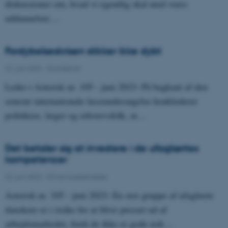
diskussioner om, hvad vi egentlig skal med vores
uddannelser.…
Fordybelseskrisen stikker ikke dybt
22. juni 2023
-
Grundskole
Leder i Asterisk nr. 105 - juni 2023: På bagkant af den
seneste internationale læseundersøgelse konkluderer
politikere, læger og erhvervsfolk, at…
Det betaler sig at investere i de ufaglærtes
kompetencer
22. juni 2023
-
Erhvervsuddannelse
Asterisk nr. 105 - juni 2023: En stor gruppe af ufaglærte
danskere er i risiko for at blive presset ud af
arbejdsmarkedet, fordi de ikke er gode nok…