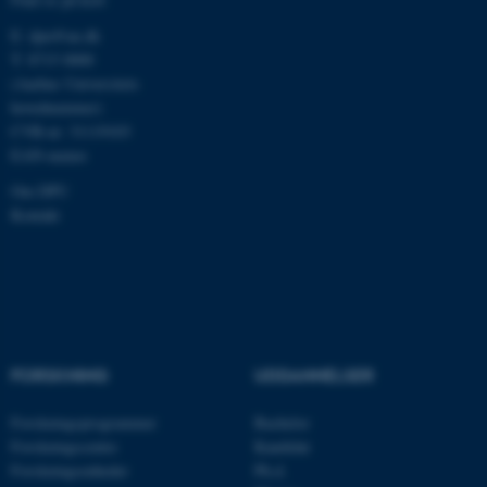
E:
dpu@au.dk
T: 8715 0000
fe_typo_user
Typo3 Association
(Aarhus Universitets
.au.dk
hovednummer)
CVR-nr: 31119103
EAN-numre
Om DPU
Kontakt
ASP.NET_SessionId
FORSKNING
UDDANNELSER
Microsoft Corporation
.au.dk
Forskningsprogrammer
Bachelor
Forskningscentre
Kandidat
Forskningsenheder
Ph.d.