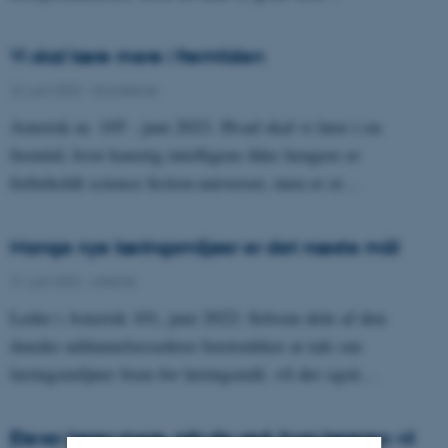
Vi skal lære mere i fremtiden
22. juni 2023
-
Grundskole
Asterisk nr. 105 - juni 2023. Hvad skal vi lære i en
fremtid, hvor kunstig intelligens ikke længere er
forbeholdt science fiction-universet, men er et…
Mange nye læringsmiljøer er det næste mål
21. juni 2022
-
Asterisk
Leder i Asterisk 101, juni 2022: Selvom dele af den
danske uddannelsessektor foretrækker at tale om
læringsmiljøer frem for læringsmål, vil der også…
Elever lærer mere, når de ved, hvor læreren vil