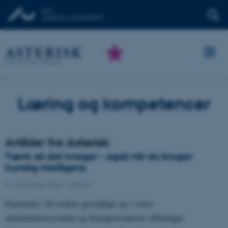
Læring og kompetencer
Artikler fra Asterisk
Tænk så det knager - også når du bruger
kunstig intelligens
29. november 2024
-
Asterisk
Generativ AI rusker gevaldigt op i vores
uddannelsessystem og fremprovokerer tiltrængte