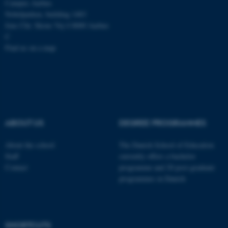
Campus Aarhus
Nobelparken, building 1483
Jens Chr. Skous Vej 4 8000 Aarhus
C
Find us on a map
ABOUT US
DEGREE PROGRAMMES
About the school
The Danish School of Education
Staff
currently offers a bachelor
Contact
programme and 20 post-graduate
programmes in Danish
ASP.NET_SessionId
Microsoft Corporation
.au.dk
SHORTCUTS