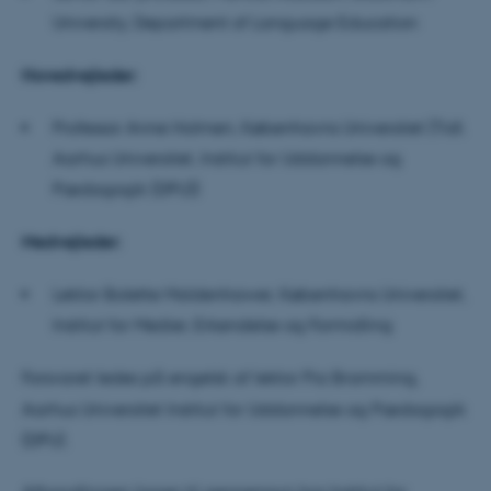
University, Department of Language Education
Hovedvejleder:
Professor Anne Holmen, Københavns Universitet (Tidl.
Aarhus Universitet, Institut for Uddannelse og
Pædagogik (DPU))
Medvejleder:
Lektor Bolette Moldenhawer, Københavns Universitet,
Institut for Medier, Erkendelse og Formidling
Forsvaret ledes på engelsk af lektor Pia Bramming,
Aarhus Universitet Institut for Uddannelse og Pædagogik
(DPU).