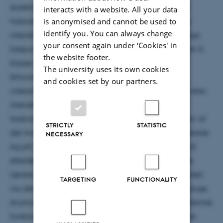
skolefaget dansk som andetsprog som dimension i
interacts with a website. All your data
is anonymised and cannot be used to
historieundervisningen ved at analysere lærer-elev
identify you. You can always change
interaktioner med forskellige lærere og fra forskellige
your consent again under ‘Cookies' in
tidspunkter fra et observeret undervisningsforløb i en 5.
the website footer.
klasse omhandlende Danmark omkring
The university uses its own cookies
århundredeskiftet (1900-tallet). Det indsamlede
and cookies set by our partners.
videomateriale og senere transskriptioner af lærer-elev
interaktioner herfra dannede hovedparten af
forskningens data, og blev suppleret af ’screen shots’ af
STRICTLY
STATISTIC
det multimediemateriale som undervisningen baserede
NECESSARY
sig på. Derudover blev datasættet også suppleret af
efterfølgende lærerinterview med de pågældende
lærere. Ved hjælp af lingvistiske analyser gennemført
TARGETING
FUNCTIONALITY
via den såkaldte udvekslingsstrukturanalyse (exchange
structure analysis) som baserer sig på Hallidays systemisk
funktionelle lingvistik, samt uddannelsessociologiske