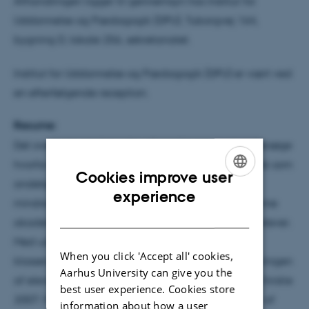
Afhandlingen ligger til gennemsyn hos Institut for
Uddannelse og Pædagogik (DPU), Tuborgvej 164,
bygning D, lokale 256, sekretariatet.
Institut for Uddannelse og Pædagogik (DPU) er vært ved
en efterfølgende reception.
Resume:
Det overordnede fokus for afhandlingen er at undersøge
hvorfor minoritetsbørn, som får støtte i form af dansk som
Cookies improve user
andetsprogsundervisning i Folkeskolen, ikke desto
ENGLISH
experience
mindre tilsyneladende har svært ved at opnå samme
DANISH
akademiske niveau som deres etnisk danske medelever.
Med udgangspunkt i en teoretisk position, hvor
When you click 'Accept all' cookies,
klasserumsdiskurs spiller en afgørende rolle i udviklingen
Aarhus University can give you the
af elevers læring og bevidsthed (Bernstein 2000; Christie
best user experience. Cookies store
2007; Maton 2010), undersøges implementeringen af
information about how a user