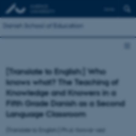
Dansk
Danish School of Education
[Translate to English:] Who
knows what? The Teaching of
Knowledge and Knowers in a
Fifth Grade Danish as a Second
Language Classroom
[Translate to English:] Ph.d.-forsvar ved