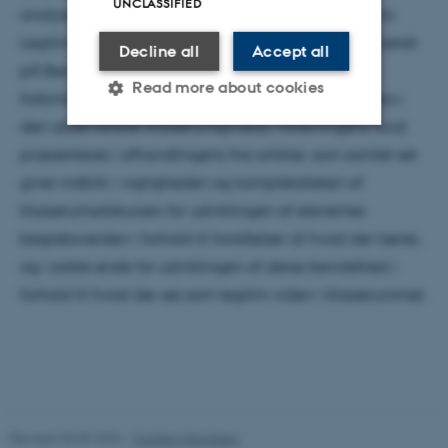
UNCLASSIFIED
analyser via grebene Semantik og Specialisering fra
Legitimation Code Theory (Maton, forthcoming) baseret
Decline all
Accept all
på Bernsteins kodeteori, udforsker forskningen
Read more about cookies
forbindelser mellem læring, sprog, viden og knowers i
den observerede klasserumspraksis. Forskningens fund
præsenteres i afhandlingens fire artikler, som samlet set
Strictly necessary
Statistic
giver indblik i vigtigheden og kompleksiteten af
Targeting
Functionality
klasserumsdiskursen for udviklingen af elevernes
Unclassified
begrebsverden i forhold til forståelser af hvad der læres,
og i sidste ende for udviklingen af deres bevidsthed i
forhold til hvad der ses som legitim viden i klasserummet.
These cookies make it
possible to use basic website
functionality, e.g. navigation
etc. The website does not
work without these cookies.
Revised 30.09.2024
-
Carsten Henriksen