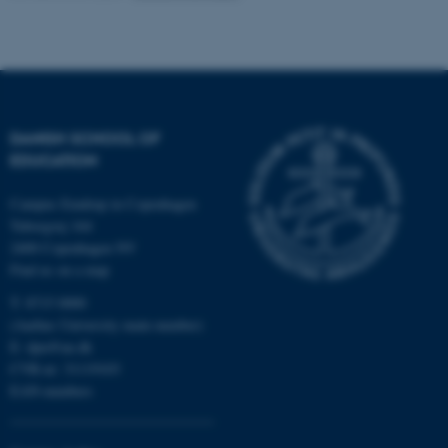
Name
Provider / Domain
be_typo_user
TYPO3 Association
.au.dk
DANISH SCHOOL OF
EDUCATION
Campus Emdrup in Copenhagen
Tuborgvej 164
2400 Copenhagen NV
Find us on a map
fe_typo_user
Typo3 Association
.au.dk
T: 8715 0000
(Aarhus University main number)
E:
dpu@au.dk
CVR-nr: 31119103
EAN-numbers