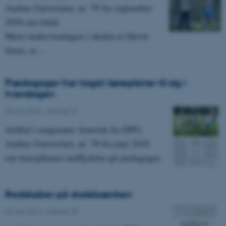
Aarhus Universitet, nr. 79 fra september
2016 om fritid.
Mens undervisningen i skolen er blevet
friere, er…
Pædagoger har taget læreplaner til sig i
hverdagen
03. juni 2016
-
Asterisk 78
Artikel i magasinet Asterisk fra DPU,
Aarhus Universitet, nr. 78 fra juni 2016
om lærerplaners indflydelse på pædagoger.
Redskaber på skolebænken
03. juni 2016
-
Asterisk 78