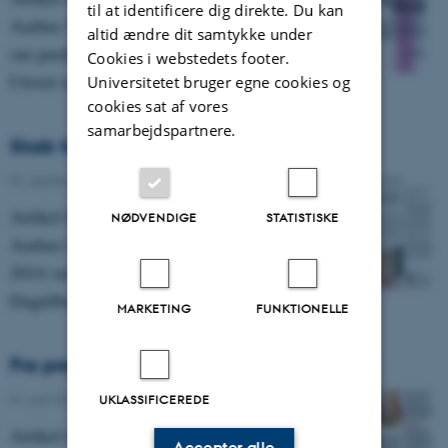
til at identificere dig direkte. Du kan
Aarhus Universitet, nr. 74 fra juni 2015
altid ændre dit samtykke under
om pædagogikkens historie.
Cookies i webstedets footer.
I hvert nummer stiller Asterisk skarpt…
Universitetet bruger egne cookies og
cookies sat af vores
samarbejdspartnere.
Skab tid til nærvær
01. september 2014
-
Asterisk 71
Artikel fra magasinet Asterisk fra DPU,
NØDVENDIGE
STATISTISKE
Aarhus Universitet, nr. 71 fra september
2014 om alternativ læring i dagtilbud.
Dagtilbud er underlagt en…
MARKETING
FUNKTIONELLE
Fra professionel mor til inklusionsspecialist
01. juni 2014
-
Asterisk 70
UKLASSIFICEREDE
Artikel fra magasinet Asterisk fra DPU,
Accepter alle