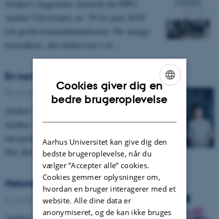
Artikel i magasinet Asterisk fra DPU,
Aarhus Universitet, nr. 78 fra juni 2016
om professionsuddannelserne. De mange
teoretikere, der undervises i er…
En kamp om kernen
Cookies giver dig en
03. juni 2016
-
Asterisk 78
ENGLISH
bedre brugeroplevelse
Artikel i magasinet Asterisk fra DPU,
DANISH
Aarhus Universitet, nr. 78 fra juni 2016
om pædagogikkens redskaber.
Aarhus Universitet kan give dig den
Der skrives om en række forskellige…
bedste brugeroplevelse, når du
vælger ”Accepter alle” cookies.
Cookies gemmer oplysninger om,
Historien om den kostbare læringstid
hvordan en bruger interagerer med et
website. Alle dine data er
01. juni 2015
-
Asterisk 74
anonymiseret, og de kan ikke bruges
Artikel fra magasinet Asterisk fra DPU,