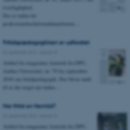
tværfaglighed.
Der er inden for
professionsbacheloruddannelserne…
Fritidspædagogikken er udfordret
02. september 2016
-
Asterisk 79
Artikel fra magasinet Asterisk fra DPU,
Aarhus Universitet, nr. 79 fra september
2016 om fritidpædagogik. Der bliver nødt
til at ske noget nyt inden…
Har fritid en fremtid?
02. september 2016
-
Asterisk 79
Artikel fra magasinet Asterisk fra DPU,