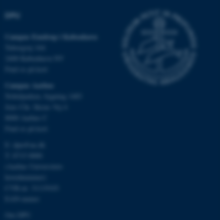
DPU
Navn
Udbyder / Domæne
Campus Emdrup i København
be_typo_user
TYPO3 Association
Tuborgvej 164
.au.dk
2400 København NV
Find os på kort
Campus Aarhus
fe_typo_user
Typo3 Association
Nobelparken, bygning 1483
.au.dk
Jens Chr. Skous Vej 4
8000 Aarhus C
Find os på kort
E:
dpu@au.dk
T: 8715 0000
(Aarhus Universitets
hovednummer)
CVR-nr: 31119103
EAN-numre
Om DPU