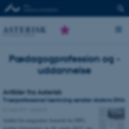
Pædagogprofession og -
uddannelse
Artikler fra Asterisk
Tværprofessionel tænkning ændrer skolens DNA
06. marts 2017
-
Asterisk 81
Artikel fra magasinet Asterisk fra DPU,
Aarhus Universitet, nr. 81, marts 2017, om