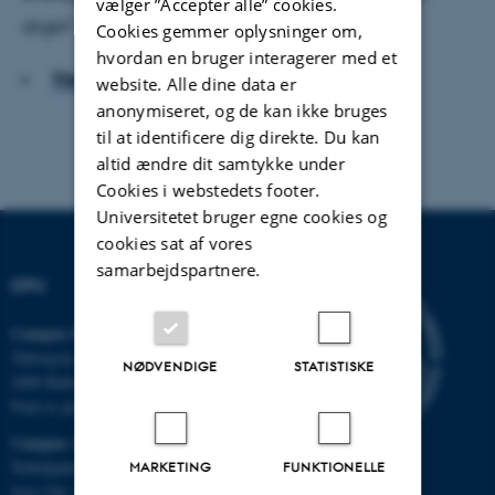
vælger ”Accepter alle” cookies.
stige?
Cookies gemmer oplysninger om,
hvordan en bruger interagerer med et
Hent hele artiklen
website. Alle dine data er
anonymiseret, og de kan ikke bruges
til at identificere dig direkte. Du kan
altid ændre dit samtykke under
Cookies i webstedets footer.
Universitetet bruger egne cookies og
cookies sat af vores
samarbejdspartnere.
DPU
Campus Emdrup i København
Tuborgvej 164
NØDVENDIGE
STATISTISKE
2400 København NV
Find os på kort
Campus Aarhus
Nobelparken, bygning 1483
MARKETING
FUNKTIONELLE
Jens Chr. Skous Vej 4