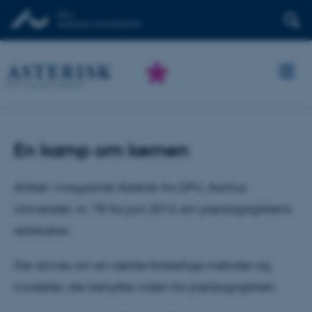
En kamp om kernen
Artikel i magasinet Asterisk fra DPU, Aarhus
Universitet, nr. 78 fra juni 2016 om pædagogikkens
redskaber.
Der skrives om en række forskellige metoder og
modeller, der benyttes inden for pædagogikken.