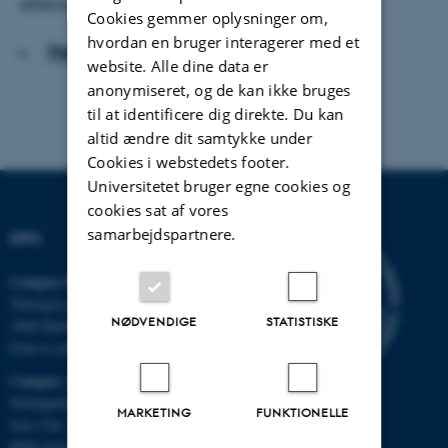
efteruddannelse af lærere og pædagoger?
Cookies gemmer oplysninger om,
hvordan en bruger interagerer med et
Hent hele artiklen
website. Alle dine data er
anonymiseret, og de kan ikke bruges
til at identificere dig direkte. Du kan
altid ændre dit samtykke under
Cookies i webstedets footer.
Universitetet bruger egne cookies og
cookies sat af vores
samarbejdspartnere.
DPU
Campus Emdrup i København
Tuborgvej 164
NØDVENDIGE
STATISTISKE
2400 København NV
Find os på kort
Campus Aarhus
Nobelparken, bygning 1483
MARKETING
FUNKTIONELLE
Jens Chr. Skous Vej 4
8000 Aarhus C