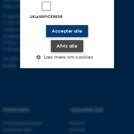
Find os på kort
E:
dpu@au.dk
UKLASSIFICEREDE
T: 8715 0000
(Aarhus Universitets
Accepter alle
hovednummer)
CVR-nr: 31119103
Afvis alle
EAN-numre
Læs mere om cookies
Om DPU
Kontakt
Nødvendige
Statistiske
Marketing
Funktionelle
Uklassificerede
FORSKNING
UDDANNELSER
Nødvendige cookies hjælper
Forskningsprogrammer
Bachelor
med at gøre hjemmesiden
Forskningscentre
Kandidat
brugbar ved at aktivere nogle