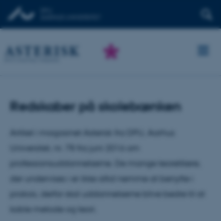
Redskaber på skolebænken
Artikel i magasinet Asterisk fra DPU, Aarhus
Universitet, nr. 78 fra juni 2016 om
professionsuddannelserne. De mange teoretikere,
der undervises i er ikke altid nemme at benytte i
praksis, derfor skal uddannelserne blive bedre til at
koble metode og teori.