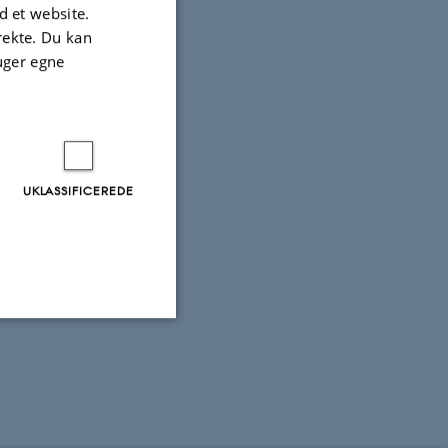
se
 et website.
irekte. Du kan
uger egne
UKLASSIFICEREDE
Uklassificerede
ere nogle