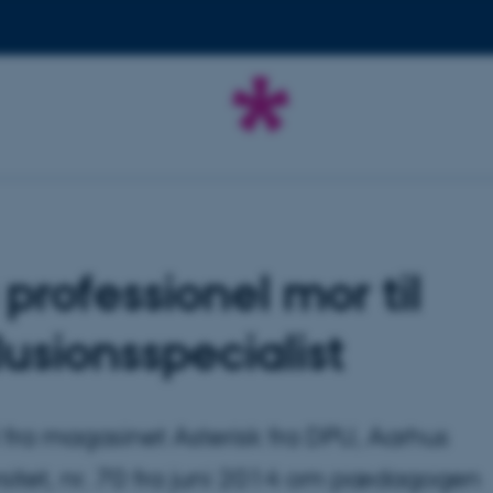
 professionel mor til
lusionsspecialist
l fra magasinet Asterisk fra DPU, Aarhus
sitet, nr. 70 fra juni 2014 om pædagogen