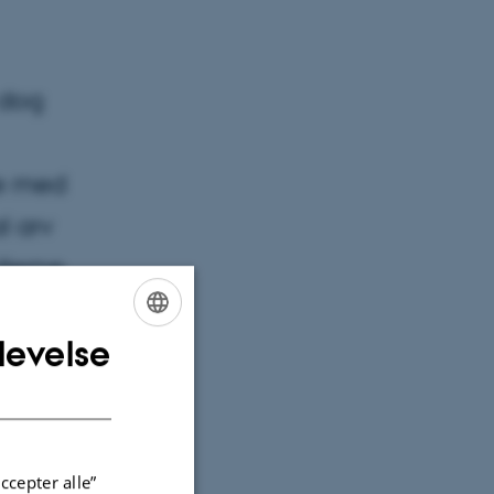
 dog
le med
l arv
lerne.
levelse
ENGLISH
DANISH
dag er
Dén
ccepter alle”