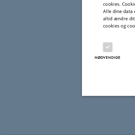
transform
cookies. Cooki
tilbage 
Alle dine data 
altid ændre di
formødr
cookies og coo
Hen
NØDVENDIGE
Nødvendige
Nødvendige cooki