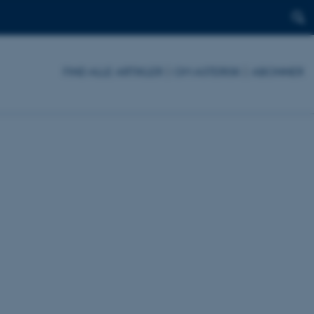
FIND ALLE ARTIKLER
|
OM ASTERISK
|
ABONNER