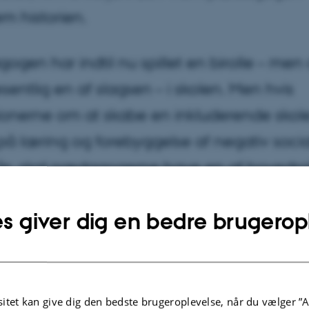
m historien.
gen har indtil nu spillet en birolle – men
entlig en af slagsen – i skolen. Men hvis
ionerne om at skabe en inkluderende sko
på læring og forebyggelse af negativ socia
ås, skal pædagogerne have en af hovedrol
kolen altså tør give plads.
s giver dig en bedre brugerop
4
af
Signe Tonsberg
 50 år siden var en pædagog en slags professionel mor. I 
en en af velfærdssamfundets kernefagprofessionelle. 
itet kan give dig den bedste brugeroplevelse, når du vælger ”A