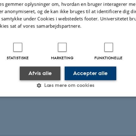
ation vender vi tilbage til. Men lad os først tage en lynrej
es gemmer oplysninger om, hvordan en bruger interagerer med
til den professionelle pædagogs
er anonymiseret, og de kan ikke bruges til at identificere dig d
t samtykke under Cookies i webstedets footer. Universitetet br
e- og -fædre.
kies sat af vores samarbejdspartnere.
t hele artiklen
STATISTISKE
MARKETING
FUNKTIONELLE
Afvis alle
Accepter alle
Læs mere om cookies
Statistiske
Marketing
Funktionelle
es hjælper med at gøre hjemmesiden brugbar ved at aktiv