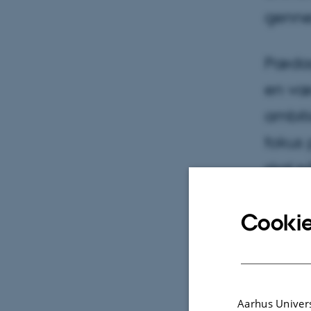
genne
Pædago
en væs
ambit
fokus 
skal n
Hvis s
Cookie
1. juni 201
For bare
pædagog
Aarhus Univers