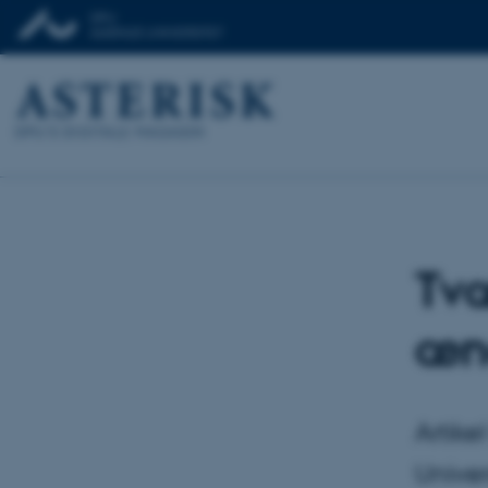
Tvæ
æn
Artike
Univer