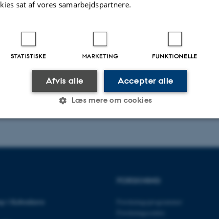
kies sat af vores samarbejdspartnere.
STATISTISKE
MARKETING
FUNKTIONELLE
Afvis alle
Accepter alle
Læs mere om cookies
Statistiske
Marketing
Funktionelle
es hjælper med at gøre hjemmesiden brugbar ved at aktiv
FORSKNING
nktioner som navigation mm. Hjemmesiden kan ikke funge
p i København
Forskningsprogrammer
Forskningscentre