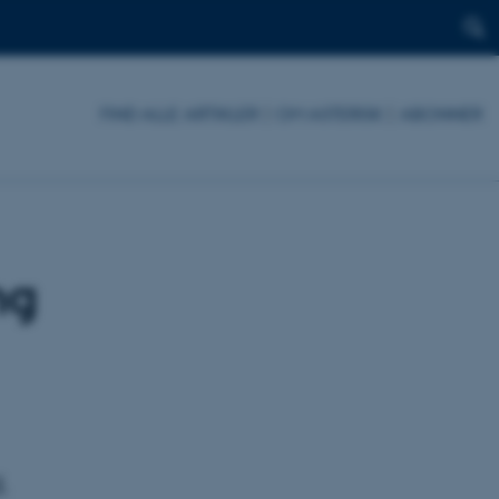
FIND ALLE ARTIKLER
|
OM ASTERISK
|
ABONNER
ng
.