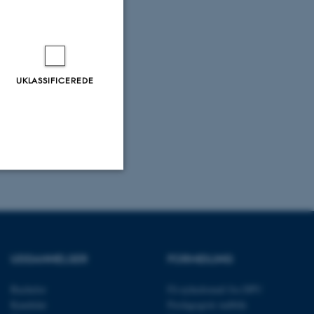
UKLASSIFICEREDE
Uklassificerede
ere nogle
UDDANNELSER
FORMIDLING
rer uden disse
Bachelor
Få nyhedsmail fra DPU
Kandidat
Pædagogisk indblik