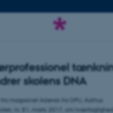
rprofessionel tænkni
drer skolens DNA
l fra magasinet Asterisk fra DPU, Aarhus
sitet, nr. 81, marts 2017, om tværfaglighed