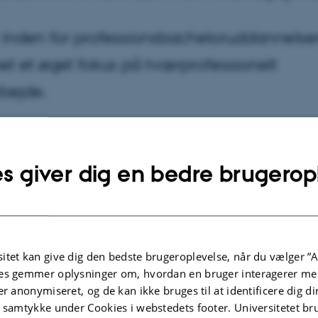
r inden for professionsbacheloruddannelse
t et øget fokus på tværprofessionelt
bejde.
017
af
Maj Juni
s giver dig en bedre brugerop
de på kryds og tværs af professioner giver en ny fælles 
 automatisk et fællesskab. Der er brug for organisatorisk
ng i skolen.
t hele artiklen
itet kan give dig den bedste brugeroplevelse, når du vælger ”A
es gemmer oplysninger om, hvordan en bruger interagerer med
er anonymiseret, og de kan ikke bruges til at identificere dig d
t samtykke under Cookies i webstedets footer. Universitetet br