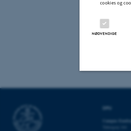
cookies og coo
NØDVENDIGE
Nødvendige
Nødvendige cooki
DPU
grundlæggende fu
Campus Emdru
cookies.
Tuborgvej 164