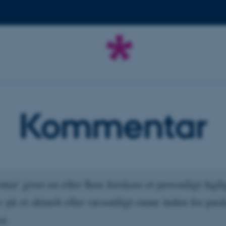
Kommentar
ar' giver en eller flere forskere et personligt fagli
v på et aktuelt eller væsentligt emne inden for pæ
se.