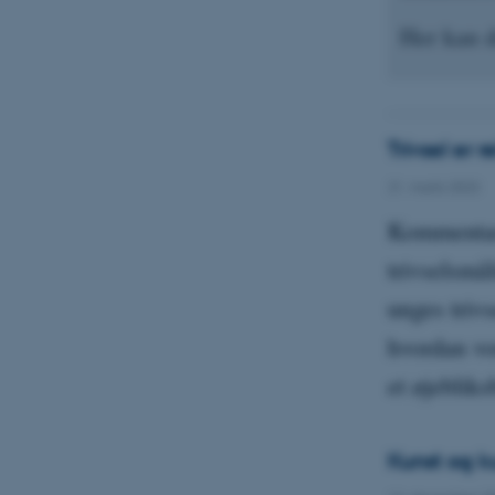
Her kan d
Trivsel er 
21. marts 2023
Kommentar 
trivselsmå
unges trivs
hvordan vo
et øjeblik
Kunst og k