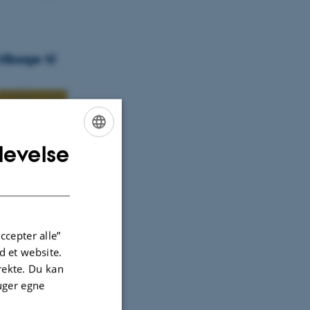
ilbage til
levelse
ENGLISH
DANISH
kussionen
ccepter alle”
 et website.
irekte. Du kan
uger egne