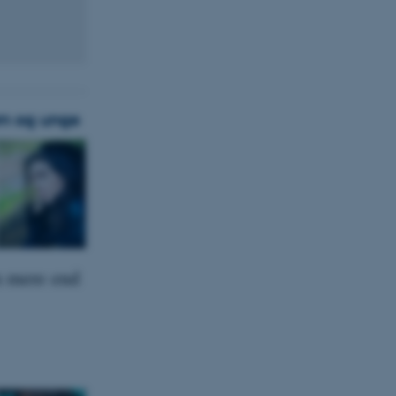
ørn og unge
m mere end