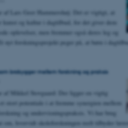
022
af Lars Geer Hammershøj: Det er vigtigt, at
 kunst og kultur i dagtilbud, for det giver dem
ode oplevelser, men fremmer også deres leg og
t nyt forskningsprojekt peger på, at børn i dagtilb
som brobygger mellem forskning og praksis
af Mikkel Stovgaard: Der ligger en vigtig
et stort potentiale i at fremme synergien mellem
forskning og undervisningspraksis. Vi har brug
t om, hvorvidt skoleforskningen reelt tilbyder lære