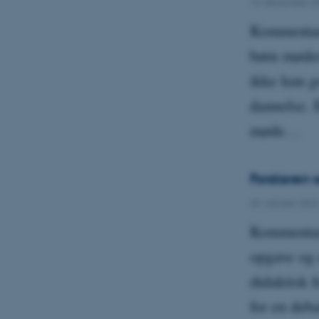
13. december 2
Kommentar 
børn møder
ikke kun g
dannelse. E
møde…
Forskeren 
20. oktober 2022
Kommentar 
opgave og 
didaktisk 
for en deba