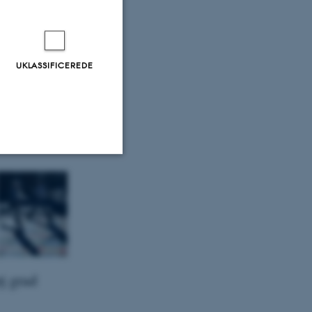
UKLASSIFICEREDE
e
Uklassificerede
ere nogle
rer uden disse
j grad