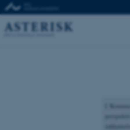
I 'Komment
perspekti
uddannel