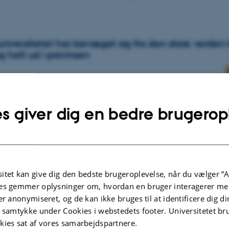
iversitetet har bevæget sig fra den store verden t
 helt ud i provinsen
af Katja Brøgger: Dansk universitetspolitik er
de og nationalt orienteret og fokuserer i
s giver dig en bedre brugerop
grad på sammenhængen mellem uddannelse og
tet tænkt ud fra en dansk efterspørgselslogik. Dis
siteternes…
itet kan give dig den bedste brugeroplevelse, når du vælger ”A
es gemmer oplysninger om, hvordan en bruger interagerer med
kkens genkomst?
er anonymiseret, og de kan ikke bruges til at identificere dig d
t samtykke under Cookies i webstedets footer. Universitetet br
kies sat af vores samarbejdspartnere.