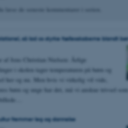
u læse de seneste kommentarer i serien.
relationel, så lad os styrke fællesskaberne blandt b
af Jens Christian Nielsen: Årlige
linger i skolen tager temperaturen på børn og
el her og nu. Men hvis vi virkelig vil vide,
res børn og unge har det, må vi anskue trivsel so
sbillede…
ultur fremmer leg og dannelse