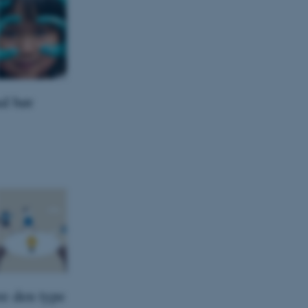
ud bør
re den type