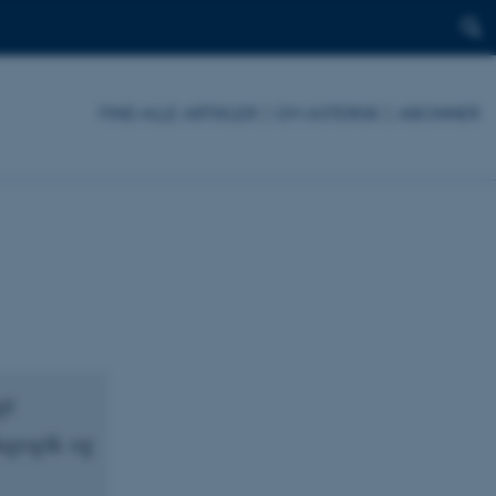
FIND ALLE ARTIKLER
|
OM ASTERISK
|
ABONNER
gt
dagogik og