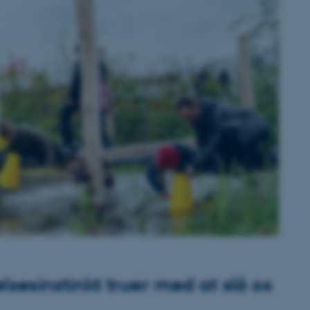
lsesinstinkt truer med at slå os