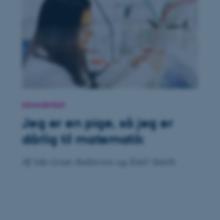
 vores CMS-udbyder,
identificere en backend-
bruger er logget ind i
rbundet med Typo3-
emet. Det bruges generelt
ntifikator for at gøre det
KOMMENTAR
præferencer, men i mange
 ikke nødvendigt, da det
Jeg er en pige, så jeg er
lt af platformen, skønt
webstedsadministratorer. I
dstillet til at blive
dårlig til matematik
en browsersession. Det
entifikator i stedet for
Af Ida Gran Andersen og Emil Smith
ose platform session
emmesider, som er skrevet
gi. Den bruges af serveren
onym brugersession.
session cookie, brugt af
Bruges normalt til at
ugersession af serveren.