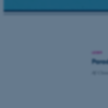
LEDER
Parad
Af Cla