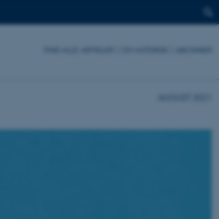
FIND ALLE ARTIKLER
|
OM ASTERISK
|
ABONNER
AUGUST 2021