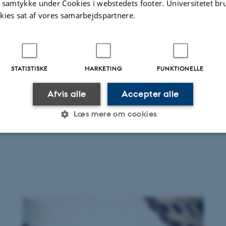
t samtykke under Cookies i webstedets footer. Universitetet br
kies sat af vores samarbejdspartnere.
VERDENSMÅL
STATISTISKE
MARKETING
FUNKTIONELLE
Skal verdensmålene styre
vores uddannelsessystem?
Afvis alle
Accepter alle
Læs mere om cookies
Af Vibe Middelboe
Statistiske
Marketing
Funktionelle
es hjælper med at gøre hjemmesiden brugbar ved at aktiv
nktioner som navigation mm. Hjemmesiden kan ikke funge