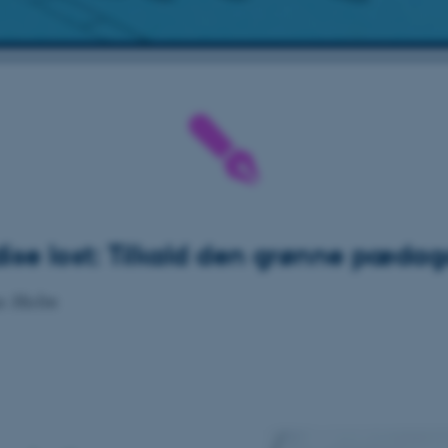
ise lost: Tilkald den grønne pædag
us Holm