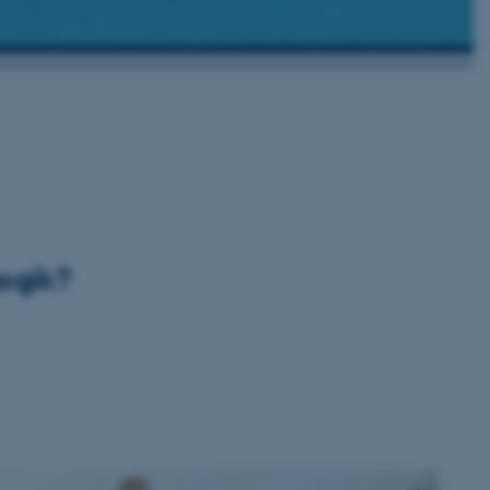
ogik?