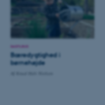
Navn
be_typo_user
fe_typo_user
DAGTILBUD
Bæredygtighed i
børnehøjde
Af
Knud Holt Nielsen
ASP.NET_SessionId
JSESSIONID