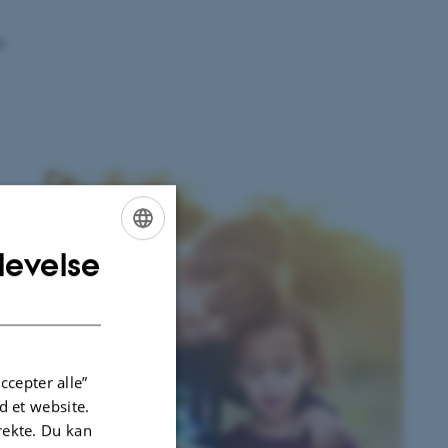
n
levelse
ENGLISH
DANISH
ccepter alle”
 et website.
irekte. Du kan