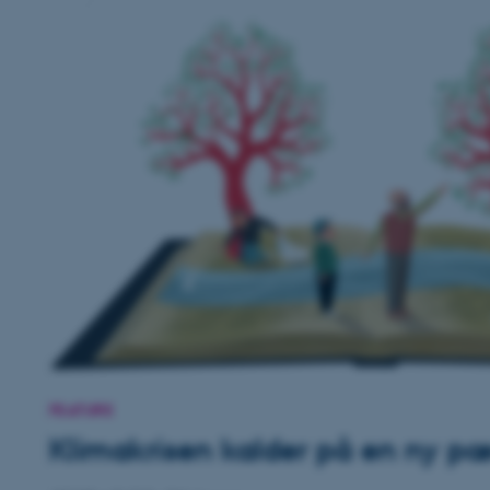
FEATURE
Klimakrisen kalder på en ny p