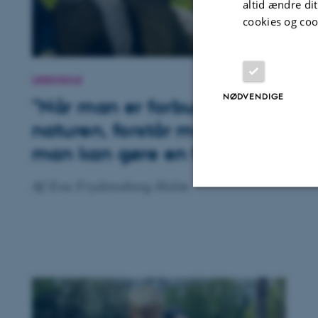
altid ændre di
cookies og coo
UDESKOLE
NØDVENDIGE
"Når man er forbundet til
naturen, forstår man, at
man kan gøre en forskel"
Af Eva Frydensberg Holm
Nødvendige
Nødvendige cooki
grundlæggende fu
cookies.