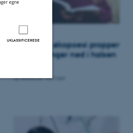
uger egne
BØRNELITTERATUR
UKLASSIFICEREDE
”Moderne økopoesi propper
ikke meninger ned i halsen
på børn”
Af Mathilde Weirsøe
Uklassificerede
ere nogle
rer uden disse