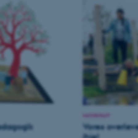
NATURKRAFT
Vores overleve
ædagogik
ihjel