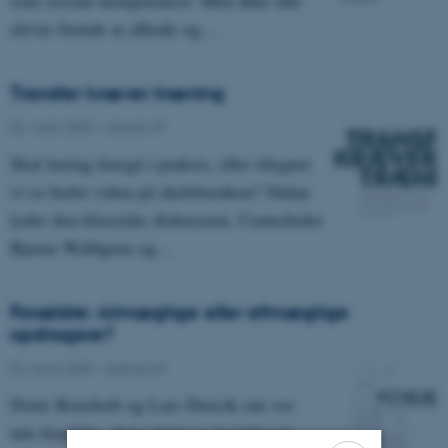
elever formår at afkode og…
Transfer kræver træning
03. marts 2009
-
Asterisk 49
Skal læring foregå i praksis, eller tilegner
vi os bedst viden på skolebænken? Sådan
lyder den klassiske diskussion. Centerleder
Bjarne Wahlgren og…
Forældre: Almægtige eller afmægtige
opdragere?
03. marts 2009
-
Asterisk 49
Dorte Kousholt og Lars Dencik om vor
tids forældre, deres børn og hverdagens