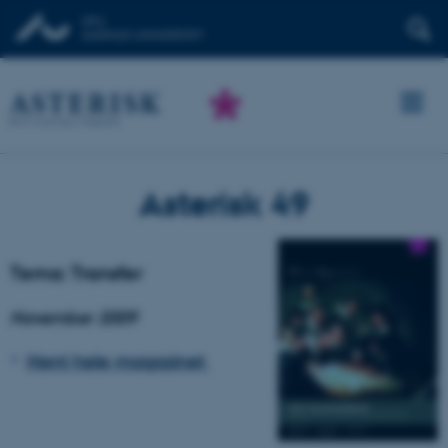
Asterisk 49
Tema: Transfer
November 2009
Hent hele magasinet