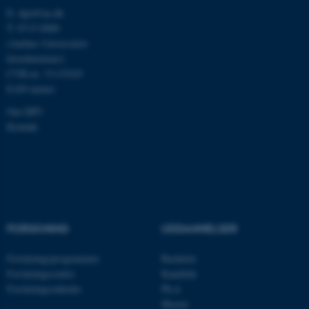
E:
dpu@au.dk
T: 8715 0000
fe_typo_user
Typo3 Association
(Aarhus Universitets
.au.dk
hovednummer)
CVR-nr: 31119103
EAN-numre
Om DPU
Kontakt
FORSKNING
UDDANNELSER
ASP.NET_SessionId
Microsoft Corporation
.au.dk
Forskningsprogrammer
Bachelor
Forskningscentre
Kandidat
Forskningsenheder
Ph.d.
Master