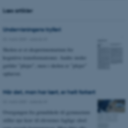
Læs artikler
Undervisningens trylleri
03. marts 2009
-
Asterisk 49
Skolen er et eksperimentarium for
kognitive transformationer. Andre steder
gælder ”plejer”, men i skolen er ”plejer”
ophævet.
Når det, man har lært, er helt forkert
03. marts 2009
-
Asterisk 49
Overgangen fra grundskole til gymnasium
stiller nye krav til elevernes faglige såvel
som sociale kompetencer. Men ikke alle