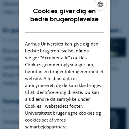
dilemmaer. Hvad vil forældre gerne give
Cookies giver dig en
videre til deres børn ? og hvori…
ENGLISH
bedre brugeroplevelse
DANISH
En god kirurg kræver menneskekød at skære i
03. marts 2009
-
Asterisk 49
Aarhus Universitet kan give dig den
Kan pædagogikken indløse
bedste brugeroplevelse, når du
vælger ”Accepter alle” cookies.
videnssamfundets drøm om den
Cookies gemmer oplysninger om,
modstandsløse transfer af viden? Professor
hvordan en bruger interagerer med et
Klaus Nielsen fra Psykologisk Institut,
website. Alle dine data er
Aarhus…
anonymiseret, og de kan ikke bruges
til at identificere dig direkte. Du kan
altid ændre dit samtykke under
Portræt: Den sidste aristokrat
Cookies i webstedets footer.
03. marts 2009
-
Asterisk 49
Universitetet bruger egne cookies og
cookies sat af vores
Verdslig vækkelse af hin enkelte. En
samarbejdspartnere.