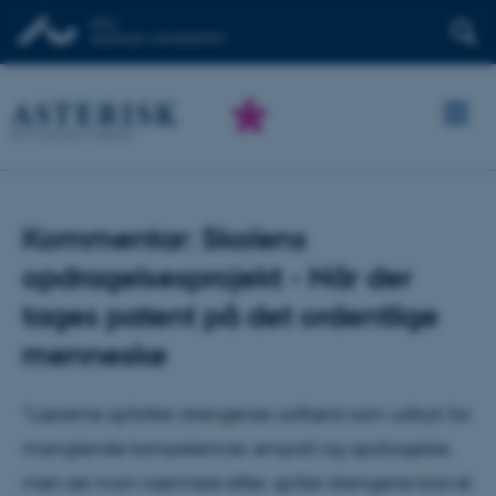
Kommentar: Skolens
opdragelsesprojekt - Når der
tages patent på det ordentlige
menneske
"Lærerne opfatter drengenes adfærd som udtryk for
manglende kompetencer, empati og opdragelse,
men ser man nærmere efter, spiller drengene blot et