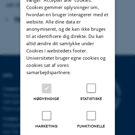
det danske fællesskab og samfund.
Cookies gemmer oplysninger om,
hvordan en bruger interagerer med et
Hent hele artiklen
website. Alle dine data er
anonymiseret, og de kan ikke bruges
til at identificere dig direkte. Du kan
altid ændre dit samtykke under
Cookies i webstedets footer.
Universitetet bruger egne cookies og
cookies sat af vores
samarbejdspartnere.
DPU
Campus Emdrup i København
Tuborgvej 164
NØDVENDIGE
STATISTISKE
2400 København NV
Find os på kort
Campus Aarhus
Nobelparken, bygning 1483
MARKETING
FUNKTIONELLE
Jens Chr. Skous Vej 4