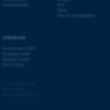
grundlæggende funktioner
Forskningsenheder
Ph.d.
Master
som navigation mm.
Efter- og videreuddannelse
Hjemmesiden kan ikke
fungerer uden disse cookies.
FORMIDLING
Navn
Udbyder / Domæne
Få nyhedsmail fra DPU
be_typo_user
TYPO3 Association
Pædagogisk indblik
.au.dk
Magasinet Asterisk
Find en forsker
fe_typo_user
Typo3 Association
.au.dk
©
—
Cookies på au.dk
Privatlivspolitik
Tilgængelighedserklæring