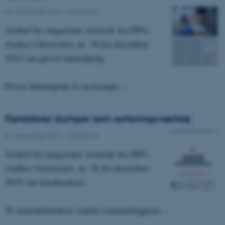
01. december 2015
-
Asterisk 76
Artikel fra magasinet Asterisk fra DPU,
Aarhus Universitet, nr. 76 fra december
2015 om privat lektiehjælp.
Privat lektiehjælp er en kæmpe…
Karakterer dumper som sorteringsværktøj
01. december 2015
-
Asterisk 76
Artikel fra magasinet Asterisk fra DPU,
Aarhus Universitet, nr. 76 fra december
2015 om karakterkrav.
To statistikforskere vender tommelfingeren…