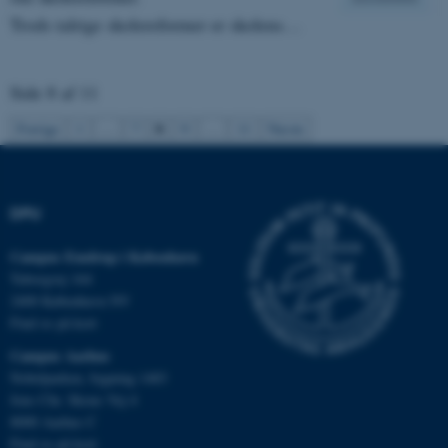
Trods talrige skolereformer er skolens…
som navigation mm.
Hjemmesiden kan ikke
fungerer uden disse cookies.
Side 8 af 11
8
Forrige
1
…
7
9
…
11
Næste
Navn
Udbyder / Domæne
be_typo_user
TYPO3 Association
.au.dk
DPU
Campus Emdrup i København
Tuborgvej 164
fe_typo_user
Typo3 Association
.au.dk
2400 København NV
Find os på kort
Campus Aarhus
Nobelparken, bygning 1483
Jens Chr. Skous Vej 4
8000 Aarhus C
Find os på kort