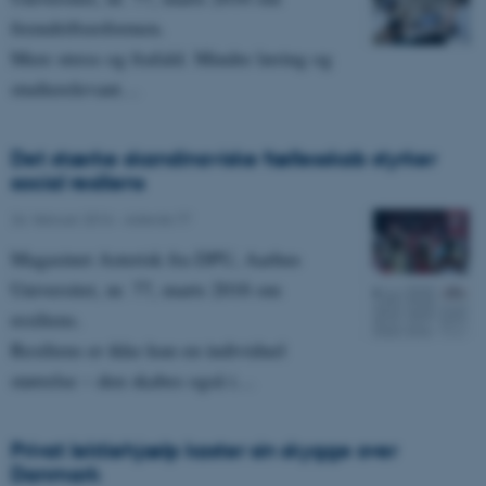
fremdriftsreformen.
Mere stress og frafald. Mindre læring og
studierelevant…
Det stærke skandinaviske fællesskab styrker
social resiliens
26. februar 2016
-
Asterisk 77
Magasinet Asterisk fra DPU, Aarhus
Universitet, nr. 77, marts 2016 om
resiliens.
Resiliens er ikke kun en individuel
størrelse – den skabes også i…
Privat lektiehjælp kaster sin skygge over
Danmark