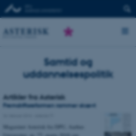
Samtid og
uddannelsespolitik
Artikler fra Asterisk
Fremdriftsreformen rammer skævt
26. februar 2016
-
Asterisk 77
Magasinet Asterisk fra DPU, Aarhus
Universitet, nr. 77, marts 2016 om