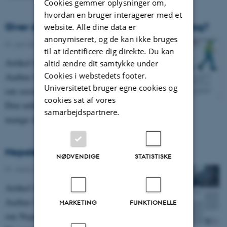
Cookies gemmer oplysninger om,
hvordan en bruger interagerer med et
Giver det mening at tale om social arv i dag?
website. Alle dine data er
anonymiseret, og de kan ikke bruges
01. juni 2015
-
Asterisk 74
til at identificere dig direkte. Du kan
Artikel fra magasinet Asterisk fra DPU,
altid ændre dit samtykke under
Cookies i webstedets footer.
Aarhus Universitet, nr. 74 fra juni 2015
Universitetet bruger egne cookies og
om social arv.
cookies sat af vores
Den uddannelsespolitiske agenda har i
samarbejdspartnere.
mange år været…
Nepalesiske studerende er et marked
NØDVENDIGE
STATISTISKE
01. marts 2015
-
Asterisk 73
Artikel fra magasinet Asterisk fra DPU,
Aarhus Universitet, nr. 73 fra marts 2015
MARKETING
FUNKTIONELLE
om Nepalesiske studerende.