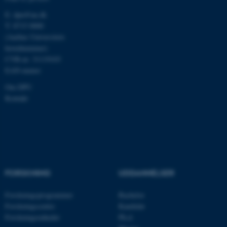
E:
dpu@au.dk
T: 8715 0000
(Aarhus Universitets
hovednummer)
CVR-nr: 31119103
ASP.NET_SessionId
Microsoft Corporation
.au.dk
EAN-numre
Om DPU
Kontakt
JSESSIONID
Oracle Corporation
.au.dk
ARRAffinity
Microsoft Corporation
FORSKNING
UDDANNELSER
.mitstudie.au.dk
Forskningsprogrammer
Bachelor
Forskningscentre
Kandidat
Forskningsenheder
Ph.d.
esctx
Microsoft Corporation