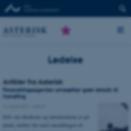
Ledelse
Artikler fra Asterisk
Forandringsagenter omsætter grøn retorik til
handling
16. august 2021
-
Asterisk
Selv om idealerne og intentionerne er på
plads, kniber det med omstillingen til