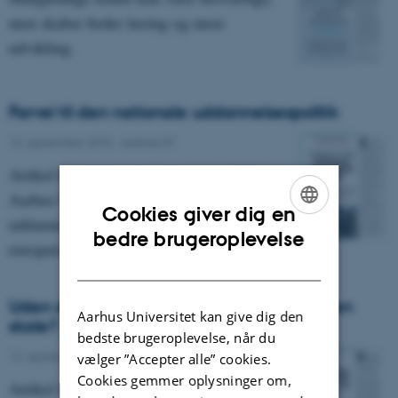
men skaber bedre læring og mere
udvikling.
Farvel til den nationale uddannelsespolitik
13. september 2018
-
Asterisk 87
Artikel fra magasinet Asterisk fra DPU,
Aarhus Universitet, nr. 87: Den danske
Cookies giver dig en
uddannelsespolitik styres i stigende grad af
ENGLISH
bedre brugeroplevelse
europæiske standarder.
DANISH
Uden standarder, ingen skole – men hvilken
Aarhus Universitet kan give dig den
skole?
bedste brugeroplevelse, når du
13. september 2018
-
Asterisk 87
vælger ”Accepter alle” cookies.
Cookies gemmer oplysninger om,
Artikel fra magasinet Asterisk fra DPU,