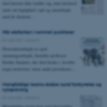
skal læreren ikke trække sig, men derimod
sætte sin faglighed i spil og samarbejde
med de eksterne…
Når elefanten i rummet punkterer
09. marts 2020
-
Asterisk 93
Diversitetsarbejde er også
stemningsarbejde, fortæller professor
Dorthe Staunæs, der skal forske i, hvorfor
noget motiverer, mens andet provokerer,…
Mangfoldige teams skaber sund forstyrrelse og
nytænkning
09. marts 2020
-
Asterisk 93
Mangfoldige teams kan være besværlige,