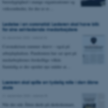
bæredygtighed i mange organisationer og
virksomheder, for der er et…
Ledelse i en coronatid: Lederen skal have blik
for sine selvledende medarbejdere
04. december 2020
-
Asterisk 96
Coronakrisen rammer skævt – også på
arbejdspladsen. Pandemien har sat spot på
medarbejdernes forskellige vilkår.
Samtidig er der opstået nye måder at…
Læreren skal spille en tydelig rolle i den åbne
skole
21. september 2020
-
Asterisk 95
Når der står Åben skole på skoleskemaet,