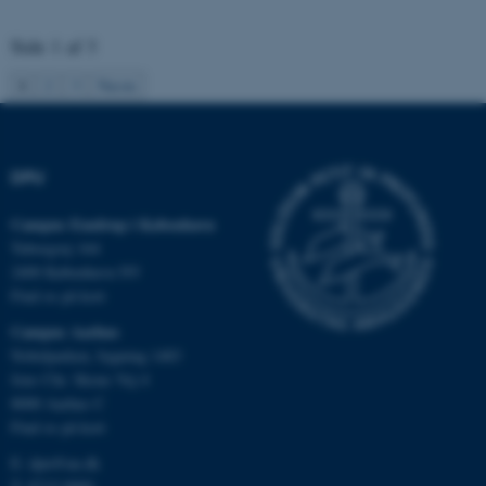
Hjemmesiden kan ikke
Side 1 af 3
fungerer uden disse cookies.
1
2
3
Næste
Navn
Udbyder / Domæne
be_typo_user
TYPO3 Association
DPU
.au.dk
Campus Emdrup i København
Tuborgvej 164
2400 København NV
fe_typo_user
Typo3 Association
Find os på kort
.au.dk
Campus Aarhus
Nobelparken, bygning 1483
Jens Chr. Skous Vej 4
8000 Aarhus C
Find os på kort
E:
dpu@au.dk