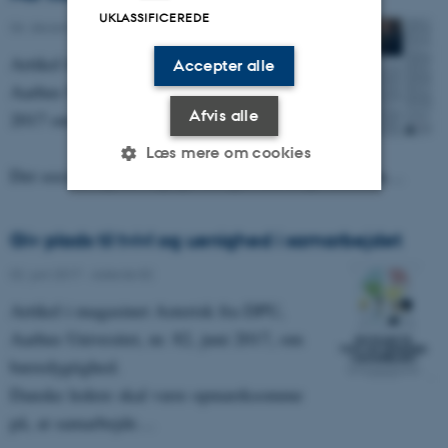
UKLASSIFICEREDE
06. december 2017
-
Asterisk 84
Artikel fra magasinet Asterisk fra DPU,
Accepter alle
Aarhus Universitet, nr. 84 fra december
Afvis alle
2017 om trivsel.
Læs mere om cookies
Det sociale og det faglige hænger uløseligt sammen…
Nødvendige
Statistiske
Marketing
Giv plads til tvivl og uenighed i samarbejdet
Funktionelle
Uklassificerede
02. juni 2017
-
Asterisk 82
Artikel i magasinet Asterisk fra DPU,
Aarhus Univesitet, nr. 82, juni 2017, om
Nødvendige cookies hjælper
bæredygtighed.
med at gøre hjemmesiden
Danske ledere skal være opmærksomme
brugbar ved at aktivere nogle
på, at samarbejde…
grundlæggende funktioner
som navigation mm.