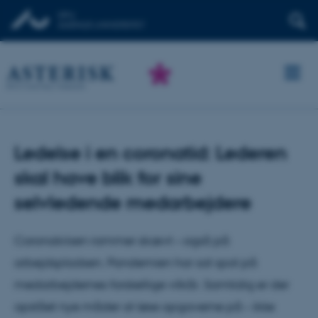
Ledelse i en coronatid: Lederen
skal have blik for sine
selvledende medarbejdere
Coronakrisen rammer skævt – også på
arbejdspladsen. Pandemien har sat spot på
medarbejdernes forskellige vilkår. Samtidig er der
opstået nye måder at løse opgaverne på – ikke