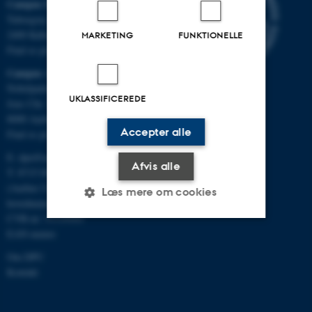
Campus Emdrup i København
Tuborgvej 164
2400 København NV
MARKETING
FUNKTIONELLE
Find os på kort
Campus Aarhus
Nobelparken, bygning 1483
UKLASSIFICEREDE
Jens Chr. Skous Vej 4
8000 Aarhus C
Accepter alle
Find os på kort
E:
dpu@au.dk
Afvis alle
T: 8715 0000
(Aarhus Universitets
Læs mere om cookies
hovednummer)
CVR-nr: 31119103
EAN-numre
Nødvendige
Statistiske
Marketing
Om DPU
Funktionelle
Uklassificerede
Kontakt