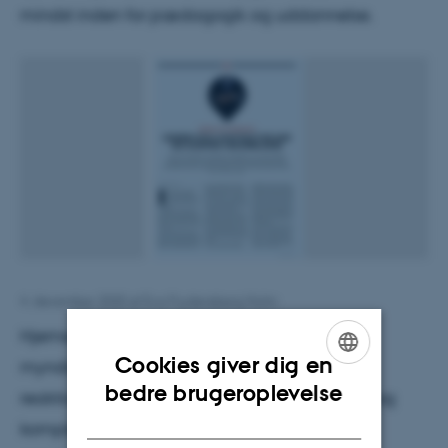
mindst inden for pædagogik og uddannelse.
4. december 2020
af
Eva Frydensberg Holm
Hjemsendte medarbejdere, retningslinjer fra
Cookies giver dig en
myndighederne – og et væld af forskellige
ENGLISH
bedre brugeroplevelse
reaktioner. Coronakrisen har budt på mange og
DANISH
komplekse ledelsesudfordringer inden for det