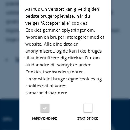
pædagogiske område og i
Aarhus Universitet kan give dig den
uddannelsesinstitutionerne. Men tiden har også
bedste brugeroplevelse, når du
givet indsigt i medarbejdernes vilkår og nye
vælger ”Accepter alle” cookies.
Cookies gemmer oplysninger om,
tilgange til opgaverne, som ledere med fordel kan
hvordan en bruger interagerer med et
tage ved lære af, mener to forskere i ledelse.
website. Alle dine data er
anonymiseret, og de kan ikke bruges
til at identificere dig direkte. Du kan
Læs artiklen
altid ændre dit samtykke under
Cookies i webstedets footer.
Universitetet bruger egne cookies og
cookies sat af vores
samarbejdspartnere.
NØDVENDIGE
STATISTISKE
DPU