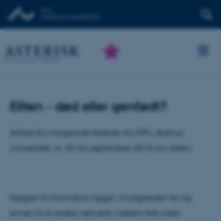
Eliten - død eller genfødt?
Artikel fra magasinet Asterisk fra DPU, Aarhus
Universitet, nr. 52 fra september 2010 om eliten.
Nøglen til innovation ligger i muligheden for og
evnen til at skabe netværk mellem folk med