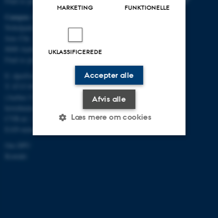
Find os på kort
MARKETING
FUNKTIONELLE
Campus Aarhus
Nobelparken, bygning 1483
Jens Chr. Skous Vej 4
8000 Aarhus C
UKLASSIFICEREDE
Find os på kort
Accepter alle
E:
dpu@au.dk
T: 8715 0000
(Aarhus Universitets
Afvis alle
hovednummer)
Læs mere om cookies
CVR-nr: 31119103
EAN-numre
Om DPU
Nødvendige
Statistiske
Marketing
Kontakt
Funktionelle
Uklassificerede
Nødvendige cookies hjælper