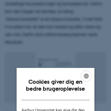
forskellige forudsætninger og kompetencer. Derfor
kan det meget vel tænkes, at netop
"eliteuniversitetet" er et taberuniversitet, i hvert fald
hvis eliten tror, at den kan isolere sig eller være sig
selv nok. Derfor skal uddannelsessystemet være
fleksibelt.
Cookies giver dig en
ENGLISH
bedre brugeroplevelse
DANISH
Aarhus Universitet kan give dig den