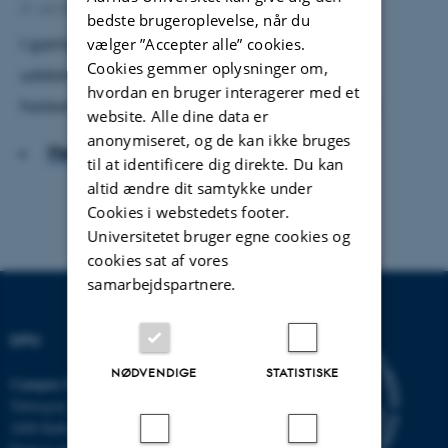
21. juli 2015
af
Lars Qvortrup
bedste brugeroplevelse, når du
I gamle dage tænkte man vertikalt i
vælger ”Accepter alle” cookies.
Cookies gemmer oplysninger om,
uddannelsessystemet. Derefter tænkte man
hvordan en bruger interagerer med et
horisontalt. I fremtiden skal vi tænke i netværk.
website. Alle dine data er
anonymiseret, og de kan ikke bruges
Hent hele artiklen
til at identificere dig direkte. Du kan
altid ændre dit samtykke under
Cookies i webstedets footer.
Universitetet bruger egne cookies og
cookies sat af vores
samarbejdspartnere.
DPU
NØDVENDIGE
STATISTISKE
Campus Emdrup i København
Tuborgvej 164
2400 København NV