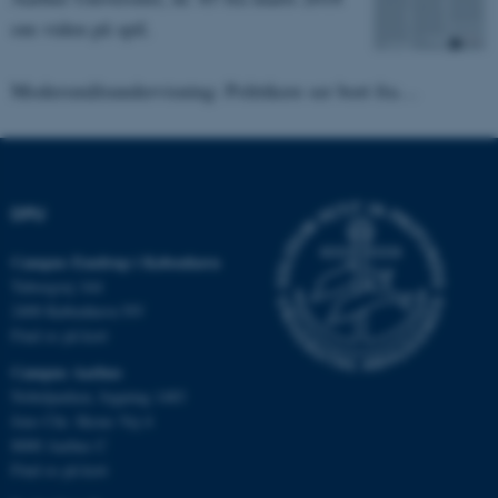
som navigation mm.
om viden på spil.
Hjemmesiden kan ikke
fungerer uden disse cookies.
Modersmålsundervisning: Politikere ser bort fra…
Navn
Udbyder / Domæne
be_typo_user
TYPO3 Association
.au.dk
DPU
Campus Emdrup i København
Tuborgvej 164
fe_typo_user
Typo3 Association
2400 København NV
.au.dk
Find os på kort
Campus Aarhus
Nobelparken, bygning 1483
Jens Chr. Skous Vej 4
8000 Aarhus C
Find os på kort