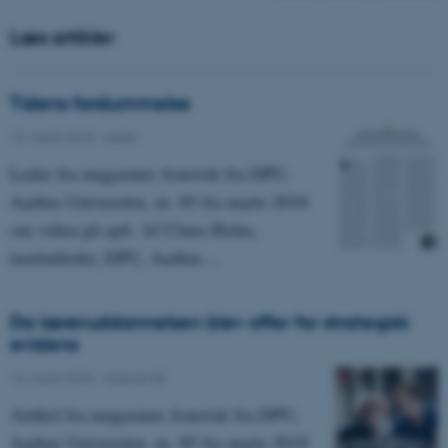
Læs artikler
Tidens fordummelse
12. marts 2018
-
Leder
Leder fra magasinet Asterisk fra DPU,
Aarhus Universitet, nr. 85 fra marts 2018
om viden på spil. Af Claus Holm,
institutleder, DPU, Aarhus…
Da læreruddannelsen blev offer for strategisk
evidens
12. marts 2018
-
Asterisk 85
Artikel fra magasinet Asterisk fra DPU,
Aarhus Universitet, nr. 85 fra marts 2018