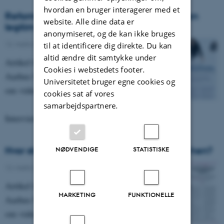
hvordan en bruger interagerer med et
Reform af konkurrencestaten skal gøre den
website. Alle dine data er
legitim
anonymiseret, og de kan ikke bruges
12. marts 2018
-
Asterisk 85
til at identificere dig direkte. Du kan
altid ændre dit samtykke under
Artikel fra magasinet Asterisk fra DPU,
Cookies i webstedets footer.
Aarhus Universitet, nr. 85 fra marts 2018
Universitetet bruger egne cookies og
om viden på spil.
cookies sat af vores
samarbejdspartnere.
Interview med professor emeritus Ove Kaj…
Hvor står professionerne? Og hvor skal de hen?
NØDVENDIGE
STATISTISKE
12. marts 2018
-
Asterisk 85
Artikel fra magasinet Asterisk fra DPU,
MARKETING
FUNKTIONELLE
Aarhus Universitet, nr. 85 fra marts 2018
om viden på spil.