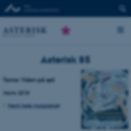
Asterisk 85
Tema: Viden på spil
Marts 2018
Hent hele magasinet