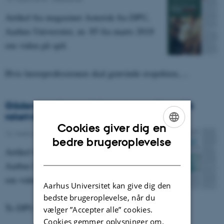
Artikel fra magasinet Asterisk fra DPU,
Aarhus Universitet, nr. 85 fra marts 2018
om viden på spil.
Hvis lærerprofessionen skal genvinde respekten,…
Gåden om den sociale arv er pædagogisk
raketvidenskab
Cookies giver dig en
12. marts 2018
-
Asterisk 85
ENGLISH
bedre brugeroplevelse
Artikel fra magasinet Asterisk fra DPU,
DANISH
Aarhus Universitet, nr. 85 fra marts 2018
om viden på spil.
Aarhus Universitet kan give dig den
bedste brugeroplevelse, når du
To DPU-professorer forsøger på forskellig vis…
vælger ”Accepter alle” cookies.
Cookies gemmer oplysninger om,