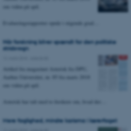
om viden på spil.
Evalueringsrapporter opnår i stigende grad…
Når forskning bliver spændt for den politiske
stridsvogn
12. marts 2018
-
Asterisk 85
Artikel fra magasinet Asterisk fra DPU,
Aarhus Universitet, nr. 85 fra marts 2018
om viden på spil.
Asterisk har talt med to forskere om, hvad der…
Mere faglighed, mindre karisma i lærerfaget
12. marts 2018
-
Asterisk 85