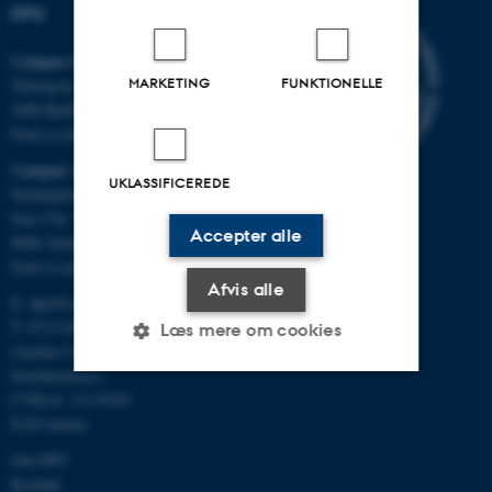
DPU
Campus Emdrup i København
MARKETING
FUNKTIONELLE
Tuborgvej 164
2400 København NV
Find os på kort
Campus Aarhus
UKLASSIFICEREDE
Nobelparken, bygning 1483
Jens Chr. Skous Vej 4
Accepter alle
8000 Aarhus C
Find os på kort
Afvis alle
E:
dpu@au.dk
T: 8715 0000
Læs mere om cookies
(Aarhus Universitets
hovednummer)
CVR-nr: 31119103
Nødvendige
Statistiske
Marketing
EAN-numre
Funktionelle
Uklassificerede
Om DPU
Kontakt