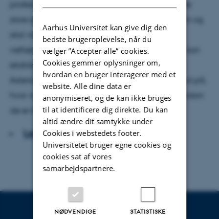
professionelle autoritet og dømmekraft. Et af de
store spørgsmål i dag er, om professionerne kan og
Aarhus Universitet kan give dig den
skal være mere og andet end agenter for
bedste brugeroplevelse, når du
velfærdsstatens politiske strategier. Og om de kan
vælger ”Accepter alle” cookies.
Cookies gemmer oplysninger om,
etablere en ny form for professionel autonomi.
hvordan en bruger interagerer med et
Asterisk har bedt to forskere komme med et bud på,
website. Alle dine data er
hvor velfærdsprofessionerne står i dag, og hvordan
anonymiseret, og de kan ikke bruges
til at identificere dig direkte. Du kan
de er kommet dertil.
altid ændre dit samtykke under
Læs artiklen
Cookies i webstedets footer.
Universitetet bruger egne cookies og
cookies sat af vores
samarbejdspartnere.
NØDVENDIGE
STATISTISKE