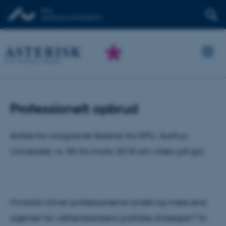
Professionelt opbrud
Artikel fra magasinet Asterisk fra DPU, Aarhus
Universitet, nr. 85 fra marts 2018 om viden på spil.
Hvordan bliver professionerne andet og mere end
agenter for velfærdsstatens politiske strategier? To