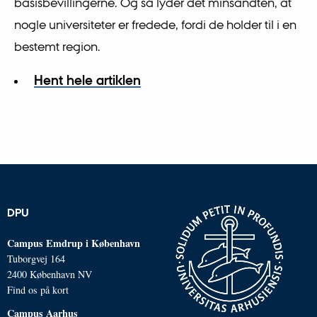
basisbevillingerne. Og så lyder det minsandten, at
nogle universiteter er fredede, fordi de holder til i en
bestemt region.
Hent hele artiklen
DPU
Campus Emdrup i København
Tuborgvej 164
2400 København NV
Find os på kort
Campus Aarhus