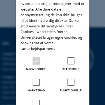
hvordan en bruger interagerer med et
website. Alle dine data er
anonymiseret, og de kan ikke bruges
til at identificere dig direkte. Du kan
altid ændre dit samtykke under
Cookies i webstedets footer.
Universitetet bruger egne cookies og
cookies sat af vores
DPU
samarbejdspartnere.
Campus Emdrup i København
Tuborgvej 164
2400 København NV
Find os på kort
NØDVENDIGE
STATISTISKE
Campus Aarhus
Nobelparken, bygning 1483
Jens Chr. Skous Vej 4
MARKETING
FUNKTIONELLE
8000 Aarhus C
Find os på kort