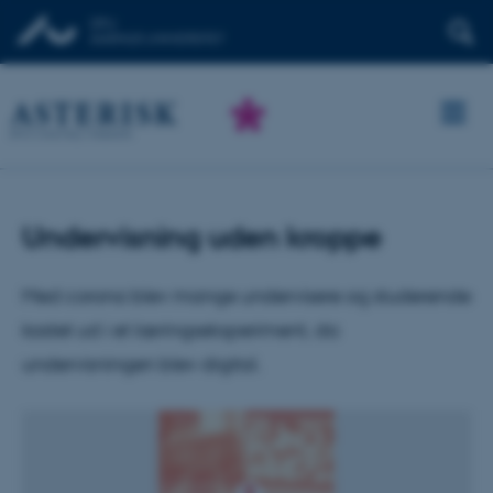
Undervisning uden kroppe
Med corona blev mange undervisere og studerende
kastet ud i et læringseksperiment, da
undervisningen blev digital.