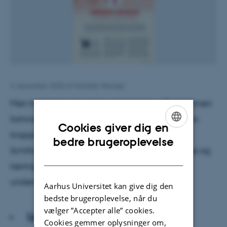
3. december 2020
af
Mathilde Weirsøe
Men hvad sker der med vores læring, når skærmen
forhindrer os i at fornemme og sanse hinandens
Cookies giver dig en
kroppe? Sammen med DPU-forsker Theresa
ENGLISH
bedre brugeroplevelse
Schilhab dykker Asterisk ned i de menneskelige og
DANISH
læringsmæssige konsekvenser ved digital
undervisning.
Aarhus Universitet kan give dig den
bedste brugeroplevelse, når du
vælger ”Accepter alle” cookies.
Læs artiklen
Cookies gemmer oplysninger om,