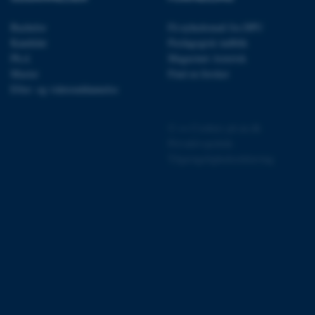
Bachelor
Få nyhedsmail fra DPU
Kandidat
Pædagogisk indblik
Ph.d.
Magasinet Asterisk
Master
Find en forsker
 vores CMS-udbyder,
Efter- og videreuddannelse
identificere en backend-
bruger er logget ind i
©
—
Cookies på au.dk
rbundet med Typo3-
Privatlivspolitik
emet. Det bruges generelt
ntifikator for at gøre det
Tilgængelighedserklæring
præferencer, men i mange
 ikke nødvendigt, da det
lt af platformen, skønt
webstedsadministratorer. I
dstillet til at blive
en browsersession. Det
entifikator i stedet for
ose platform session
emmesider, som er skrevet
gi. Den bruges af serveren
onym brugersession.
session cookie, brugt af
Bruges normalt til at