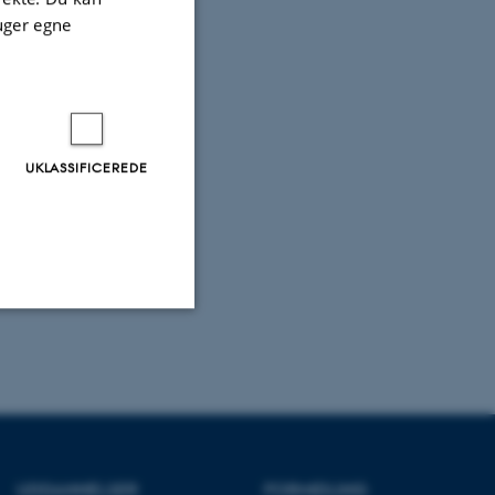
uger egne
UKLASSIFICEREDE
Uklassificerede
ere nogle
rer uden disse
UDDANNELSER
FORMIDLING