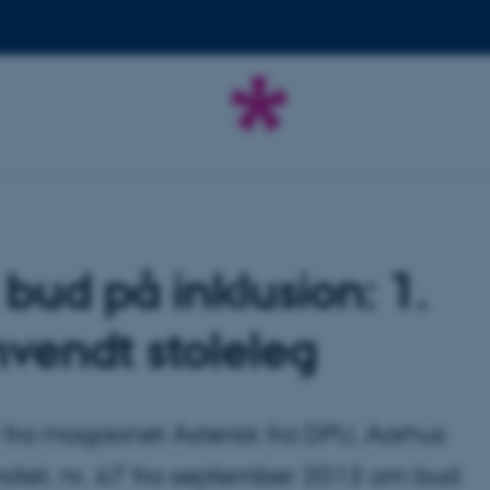
 bud på inklusion: 1.
vendt stoleleg
l fra magasinet Asterisk fra DPU, Aarhus
sitet, nr. 67 fra september 2013 om bud