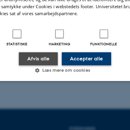
lelser og evnen til at styre eller udsætte
t samtykke under Cookies i webstedets footer. Universitetet br
kies sat af vores samarbejdspartnere.
ulser.
t hele artiklen
STATISTISKE
MARKETING
FUNKTIONELLE
Afvis alle
Accepter alle
Læs mere om cookies
Statistiske
Marketing
Funktionelle
es hjælper med at gøre hjemmesiden brugbar ved at aktiv
nktioner som navigation mm. Hjemmesiden kan ikke funge
FORSKNING