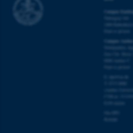
cookies.
Campus Emdru
Tuborgvej 164
2400 Københav
Navn
Find os på kort
be_typo_user
Campus Aarhu
Nobelparken, by
Jens Chr. Skous 
fe_typo_user
8000 Aarhus C
Find os på kort
E:
dpu@au.dk
T: 8715 0000
(Aarhus Univers
CVR-nr: 311191
EAN-numre
ASP.NET_SessionId
Om DPU
Kontakt
JSESSIONID