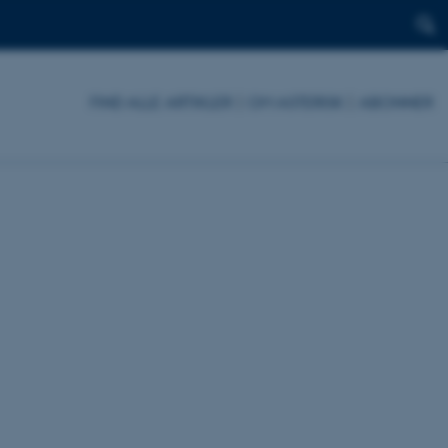
FIND ALLE ARTIKLER
|
OM ASTERISK
|
ABONNER