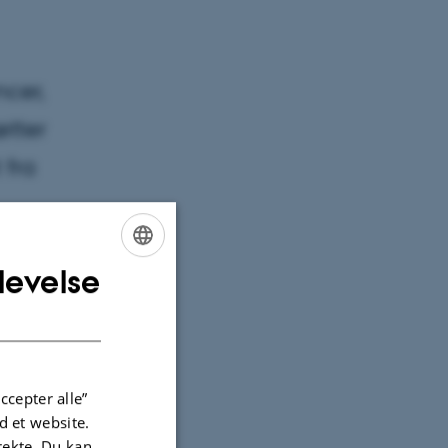
ncer,
ætter
 fra
levelse
ENGLISH
DANISH
 piger er
n.
af
ccepter alle”
 et website.
irekte. Du kan