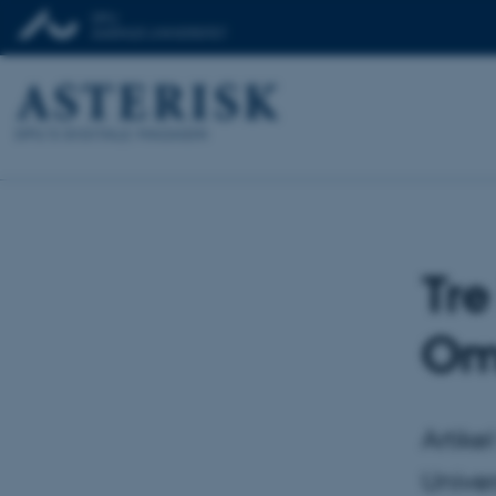
Tre
Om
Artike
Univer