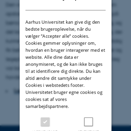
Den videnskabeliggørelse af barndommen, som
DANISH
opstod omkring år 1900, førte til et ændret syn på
Aarhus Universitet kan give dig den
børns leg. Den skulle bidrage til børns udvikling, og
bedste brugeroplevelse, når du
det kom til udtryk i nye former for robust legetøj, der
vælger ”Accepter alle” cookies.
kunne stimulere fantasien og den frie leg. Samtidig
Cookies gemmer oplysninger om,
fik børn deres egne rum i form af børneværelser og
hvordan en bruger interagerer med et
website. Alle dine data er
legepladser. Alt sammen et udtryk for at børns leg
anonymiseret, og de kan ikke bruges
var kommet mere i fokus, og at barndommen
til at identificere dig direkte. Du kan
havde fået en ny status.
altid ændre dit samtykke under
Cookies i webstedets footer.
Læs artiklen
Universitetet bruger egne cookies og
cookies sat af vores
samarbejdspartnere.