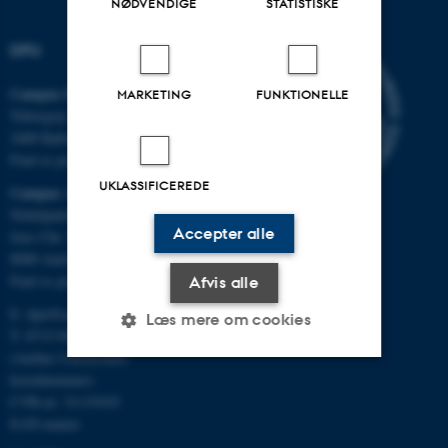
NØDVENDIGE
STATISTISKE
DPU
Campus Emdrup i København
MARKETING
FUNKTIONELLE
Tuborgvej 164
2400 København NV
Find os på kort
UKLASSIFICEREDE
Campus Aarhus
Nobelparken, bygning 1483
Accepter alle
Jens Chr. Skous Vej 4
8000 Aarhus C
Find os på kort
Afvis alle
E:
dpu@au.dk
Læs mere om cookies
T: 8715 0000
(Aarhus Universitets
hovednummer)
Nødvendige
Statistiske
Marketing
CVR-nr: 31119103
EAN-numre
Funktionelle
Uklassificerede