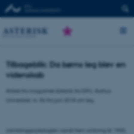
Tilbageblik: Da børns leg blev en
videnskab
Artikel fra magasinet Asterisk fra DPU, Aarhus
Universitet, nr. 86 fra juni 2018 om leg.
Udviklingspsykologien vandt frem omkring år 1900,