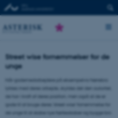
Street wise fornemmelser for de
unge
Når gademedarbejdere på eksempelvis Nørrebro
lykkes med deres arbejde, skyldes det den autoritet,
de har i kraft af deres position, men også at de er
gode til at bruge deres 'street wise' fornemmelse for
de unge til at skabe nye fællesskaber og bygge bro