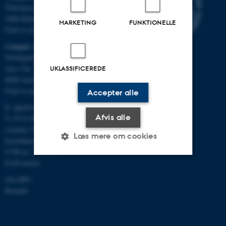
Tuborgvej 164
2400 København NV
MARKETING
FUNKTIONELLE
Find os på kort
Campus Aarhus
Nobelparken, bygning 1483
Jens Chr. Skous Vej 4
UKLASSIFICEREDE
8000 Aarhus C
Find os på kort
Accepter alle
E:
dpu@au.dk
Afvis alle
T: 8715 0000
(Aarhus Universitets
Læs mere om cookies
hovednummer)
CVR-nr: 31119103
EAN-numre
Nødvendige
Statistiske
Marketing
Om DPU
Kontakt
Funktionelle
Uklassificerede