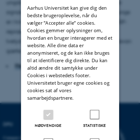
ungdomsklub. Hans udseende, jargon og alder
Aarhus Universitet kan give dig den
signalerer, at han er ’en af rødderne’, men de unge
bedste brugeroplevelse, når du
er i tvivl: Hvad laver han så sammen med en SSP-
vælger ”Accepter alle” cookies.
Cookies gemmer oplysninger om,
repræsentant? Og hvad mener han med sit
hvordan en bruger interagerer med et
tvetydige svar? Der opstår en gætteleg: Kan Kevan
website. Alle dine data er
gætte, hvor de kommer fra?
anonymiseret, og de kan ikke bruges
til at identificere dig direkte. Du kan
Hent hele artiklen
altid ændre dit samtykke under
Cookies i webstedets footer.
Universitetet bruger egne cookies og
cookies sat af vores
samarbejdspartnere.
DPU
NØDVENDIGE
STATISTISKE
Campus Emdrup i København