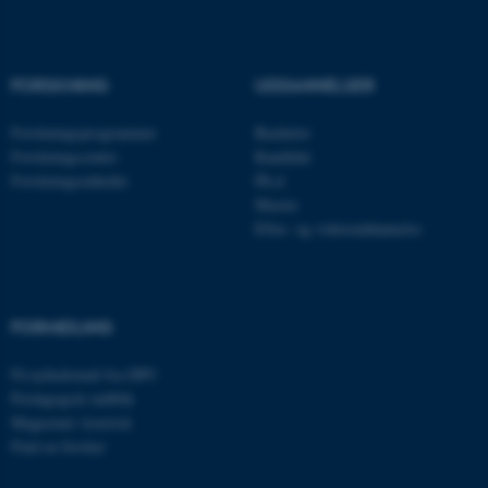
Nødvendige cookies hjælper
med at gøre hjemmesiden
brugbar ved at aktivere nogle
FORSKNING
UDDANNELSER
grundlæggende funktioner
som navigation mm.
Forskningsprogrammer
Bachelor
Hjemmesiden kan ikke
Forskningscentre
Kandidat
fungerer uden disse cookies.
Forskningsenheder
Ph.d.
Master
Efter- og videreuddannelse
Navn
Udbyder / Domæne
be_typo_user
TYPO3 Association
.au.dk
FORMIDLING
Få nyhedsmail fra DPU
Pædagogisk indblik
fe_typo_user
Typo3 Association
Magasinet Asterisk
.au.dk
Find en forsker