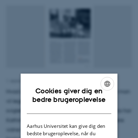
1. september 2011
af
Malene Fenger-Grøndahl
Cookies giver dig en
Hvad siger man, når en stor dreng spørger, om man
ENGLISH
bedre brugeroplevelse
vil lege mor for ham, fordi hans egen mor har
DANISH
svigtet? Som frivillig på et børnehjem i Honduras har
Kathrine Groth oplevet, hvor svært det er at være
Aarhus Universitet kan give dig den
vidne til en smerte, man ikke kan bruge sin
bedste brugeroplevelse, når du