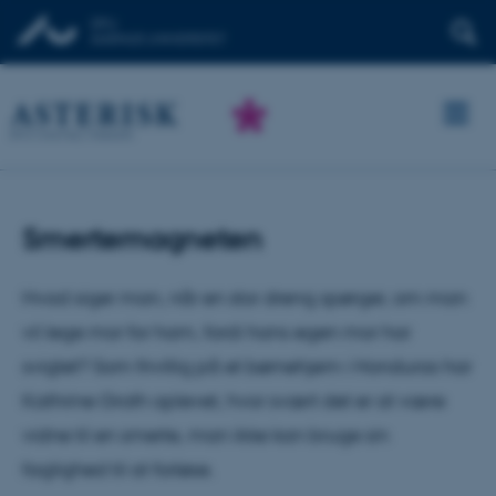
Smertemagneten
Hvad siger man, når en stor dreng spørger, om man
vil lege mor for ham, fordi hans egen mor har
svigtet? Som frivillig på et børnehjem i Honduras har
Kathrine Groth oplevet, hvor svært det er at være
vidne til en smerte, man ikke kan bruge sin
faglighed til at forløse.