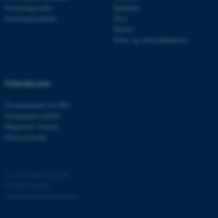
brugbar ved at aktivere nogle
Forskningscentre
Kandidat
grundlæggende funktioner
Forskningsenheder
Ph.d.
som navigation mm.
Master
Hjemmesiden kan ikke
Efter- og videreuddannelse
fungerer uden disse cookies.
FORMIDLING
Navn
Udbyder / Domæne
be_typo_user
Få nyhedsmail fra DPU
TYPO3 Association
.au.dk
Pædagogisk indblik
Magasinet Asterisk
Find en forsker
fe_typo_user
Typo3 Association
.au.dk
©
—
Cookies på au.dk
Privatlivspolitik
Tilgængelighedserklæring