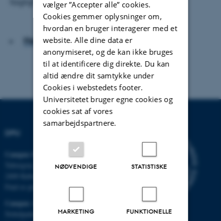
faglighed til at forløse.
vælger ”Accepter alle” cookies.
Cookies gemmer oplysninger om,
hvordan en bruger interagerer med et
Hent hele artiklen
website. Alle dine data er
anonymiseret, og de kan ikke bruges
til at identificere dig direkte. Du kan
altid ændre dit samtykke under
Cookies i webstedets footer.
Universitetet bruger egne cookies og
cookies sat af vores
samarbejdspartnere.
DPU
Campus Emdrup i København
Tuborgvej 164
NØDVENDIGE
STATISTISKE
2400 København NV
Find os på kort
Campus Aarhus
MARKETING
FUNKTIONELLE
Nobelparken, bygning 1483