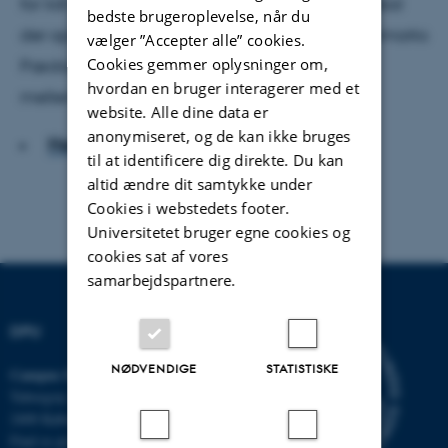
for lidt ud af sin uddannelsesforskning. Derfor skal
bedste brugeroplevelse, når du
der oprettes et såkaldt clearinghouse ved Danmarks
vælger ”Accepter alle” cookies.
Cookies gemmer oplysninger om,
Pædagogiske Universitet, der kan bygge bro
hvordan en bruger interagerer med et
mellem forskning og udvikling.
website. Alle dine data er
anonymiseret, og de kan ikke bruges
Hent hele artiklen
til at identificere dig direkte. Du kan
altid ændre dit samtykke under
Cookies i webstedets footer.
Universitetet bruger egne cookies og
cookies sat af vores
samarbejdspartnere.
DPU
NØDVENDIGE
STATISTISKE
Campus Emdrup i København
Tuborgvej 164
2400 København NV
Find os på kort