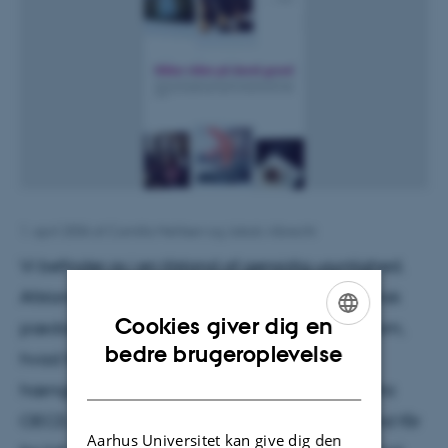
1. april 2006
af
Camilla Mehlsen og Jakob Albrecht
Vi befinder os i en tilstand af gensidig usynlighed.
Afstanden mellem forskning og udvikling i dansk
Cookies giver dig en
pædagogik er for stor. Praktikerne ved for lidt om,
ENGLISH
bedre brugeroplevelse
hvad forskerne laver. Forskning og udvikling
DANISH
hænger for dårligt sammen. Sådan lyder det fra
OECD, der har påpeget, at det danske samfund får
Aarhus Universitet kan give dig den