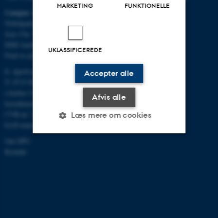
MARKETING
FUNKTIONELLE
Campus Aarhus
Nobelparken, bygning 1483
Jens Chr. Skous Vej 4
8000 Aarhus C
UKLASSIFICEREDE
Find os på kort
E:
dpu@au.dk
Accepter alle
T: 8715 0000
(Aarhus Universitets
Afvis alle
hovednummer)
CVR-nr: 31119103
Læs mere om cookies
EAN-numre
Om DPU
Kontakt
Nødvendige
Statistiske
Marketing
Funktionelle
Uklassificerede
Nødvendige cookies hjælper