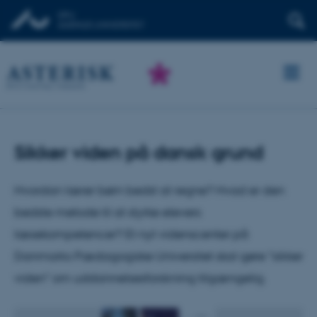
Sikker viden på dansk grund
Hvordan lærer børn bedst at regne? Hvad er den
bedste metode til at styrke elevers
læsekompetencer? Et nyt videnscenter på
Danmarks Pædagogiske Universitet skal gøre "sikker
viden" om uddannelsesforskning tilgængelig.