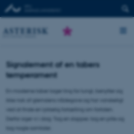
Signalement af en tabers
temperament
En moderne taber tager ting for tungt, benytter sig
ikke nok af glemslens nådegave og har vanskeligt
ved at finde en lykkelig fortælling om fortiden.
Derfor siger vi i dag: Tag en slapper, tag en pille og
tag nogle samtaler.