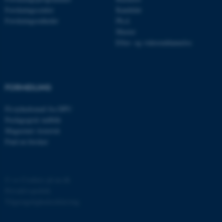
brugbar ved at aktivere nogle
Forskningscentre
Kandidat
grundlæggende funktioner
Forskningsenheder
Ph.d.
som navigation mm.
Master
Hjemmesiden kan ikke
Efter- og videreuddannelse
fungerer uden disse cookies.
FORMIDLING
Navn
Udbyder / Domæne
be_typo_user
TYPO3 Association
Få nyhedsmail fra DPU
.au.dk
Pædagogisk indblik
Magasinet Asterisk
Find en forsker
fe_typo_user
Typo3 Association
.au.dk
©
—
Cookies på au.dk
Privatlivspolitik
Tilgængelighedserklæring