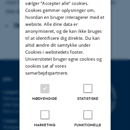
man hurtigt skal op, ovenpå og videre. Kan man
vælger ”Accepter alle” cookies.
Cookies gemmer oplysninger om,
ikke det, så tager man tingene for tungt.
hvordan en bruger interagerer med et
website. Alle dine data er
Hent hele artiklen
anonymiseret, og de kan ikke bruges
til at identificere dig direkte. Du kan
altid ændre dit samtykke under
Cookies i webstedets footer.
Universitetet bruger egne cookies og
cookies sat af vores
samarbejdspartnere.
DPU
Campus Emdrup i København
Tuborgvej 164
NØDVENDIGE
STATISTISKE
2400 København NV
Find os på kort
Campus Aarhus
MARKETING
FUNKTIONELLE
Nobelparken, bygning 1483