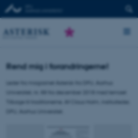
Rend mig i forandringerne!
Leder fra magasinet Asterisk fra DPU, Aarhus
Universitet, nr. 88 fra december 2018 med temaet
Tilbage til traditionerne. Af Claus Holm, institutleder,
DPU, Aarhus Universitet.