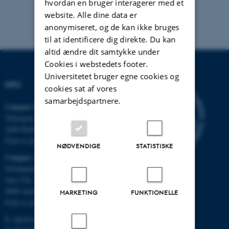
hvordan en bruger interagerer med et
website. Alle dine data er
anonymiseret, og de kan ikke bruges
til at identificere dig direkte. Du kan
altid ændre dit samtykke under
Cookies i webstedets footer.
Universitetet bruger egne cookies og
DPU
cookies sat af vores
samarbejdspartnere.
Campus Emdrup i København
Tuborgvej 164
2400 København NV
Find os på kort
NØDVENDIGE
STATISTISKE
Campus Aarhus
Nobelparken, bygning 1483
Jens Chr. Skous Vej 4
8000 Aarhus C
MARKETING
FUNKTIONELLE
Find os på kort
E:
dpu@au.dk