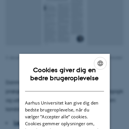
3. december 2018
af
Claus Holm, institutleder, DPU, Aarhus Universitet
Cookies giver dig en
ENGLISH
bedre brugeroplevelse
Danmark befinder sig en globaliseret verden
DANISH
præget af forandringer – også inden for pædagogik
og uddannelse. Nu ser vi et oprør mod kravet om
Aarhus Universitet kan give dig den
konstant forandring.
bedste brugeroplevelse, når du
vælger ”Accepter alle” cookies.
Læs artiklen
Cookies gemmer oplysninger om,