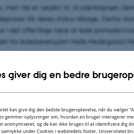
, men de er nøglen til, at pædagoger, lær
ejersker får deres status tilbage. Derfor ska
e i det offentlige lære at lede primadonna
det fra ledelsesekspert Helle Hedegaard He
er 2011
af
Malene Fenger-Grøndahl
s giver dig en bedre brugerop
 af børnehaven kommer ud på legepladsen, hvor to pæ
 sandkassen og holder øje med børnenes leg. »Jeg synes, a
forældresamtalerne i går rigtig flot. Alle forældrene fik g
ioner med hjem. I fik også gennemgået
itet kan give dig den bedste brugeroplevelse, når du vælger ”A
e om sprogtest, og det er jo en af de
es gemmer oplysninger om, hvordan en bruger interagerer med
 skal nå ifølge de nye handleplaner,« siger
er anonymiseret, og de kan ikke bruges til at identificere dig d
t samtykke under Cookies i webstedets footer. Universitetet br