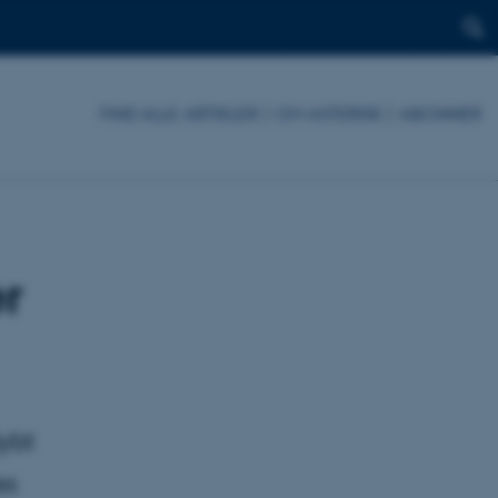
FIND ALLE ARTIKLER
|
OM ASTERISK
|
ABONNER
r
ybt
es