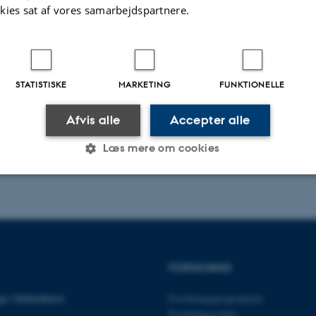
kies sat af vores samarbejdspartnere.
t hele artiklen
STATISTISKE
MARKETING
FUNKTIONELLE
Afvis alle
Accepter alle
Læs mere om cookies
Statistiske
Marketing
Funktionelle
es hjælper med at gøre hjemmesiden brugbar ved at aktiv
FORSKNING
nktioner som navigation mm. Hjemmesiden kan ikke funge
p i København
Forskningsprogrammer
Forskningscentre