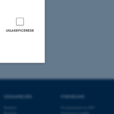
UKLASSIFICEREDE
Uklassificerede
ere nogle
UDDANNELSER
FORMIDLING
rer uden disse
Bachelor
Få nyhedsmail fra DPU
Kandidat
Pædagogisk indblik