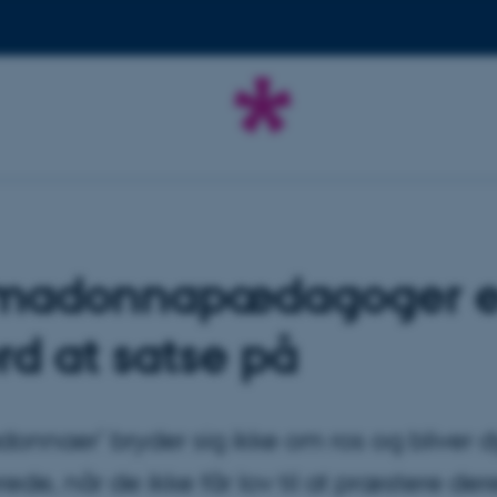
imadonnapædagoger e
d at satse på
donnaer’ bryder sig ikke om ros og bliver d
erede, når de ikke får lov til at præstere der