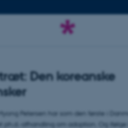
træt: Den koreanske
nsker
Myong Petersen har som den første i Danm
t ph.d.-afhandling om adoption. Og ifølge