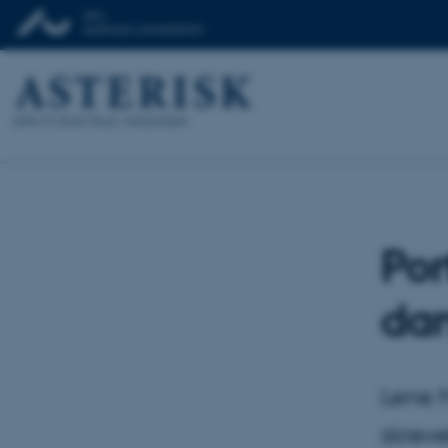
Por
da
Lene 
skreve