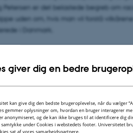
 Petersen er det belastede begreb om rac
 slippe uden om, hvis man vil forstå vilkårene
erede i Danmark.
er 2009
af
Carsten Henriksen
 kan tale om særlige dage i den danske ph.d.-afhandlin
s giver dig en bedre brugerop
 var 19. juni 2009 en af dem. For første gang skulle der for
ng om adoption. Det foregik på DPU, og personen i cent
ong Petersen.
itet kan give dig den bedste brugeroplevelse, når du vælger ”A
t hele artiklen
es gemmer oplysninger om, hvordan en bruger interagerer med
er anonymiseret, og de kan ikke bruges til at identificere dig d
t samtykke under Cookies i webstedets footer. Universitetet br
kies sat af vores samarbejdspartnere.