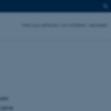
FIND ALLE ARTIKLER
|
OM ASTERISK
|
ABONNER
ark
 Lene