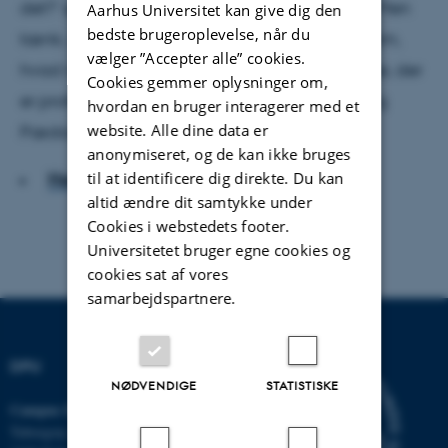
det?’ spurgte han. Det forklarede jeg ham så. Men
Aarhus Universitet kan give dig den
bedste brugeroplevelse, når du
tænk, at jeg skal være den første, der lærer ham,
vælger ”Accepter alle” cookies.
hvad ivrig betyder,« siger Charlotte Ringsmose, der
Cookies gemmer oplysninger om,
er professor MSO ved Institut for Uddannelse og
hvordan en bruger interagerer med et
website. Alle dine data er
Pædagogik, Aarhus Universitet.
anonymiseret, og de kan ikke bruges
til at identificere dig direkte. Du kan
Hent hele artiklen
altid ændre dit samtykke under
Cookies i webstedets footer.
Universitetet bruger egne cookies og
cookies sat af vores
samarbejdspartnere.
DPU
NØDVENDIGE
STATISTISKE
Campus Emdrup i København
Tuborgvej 164