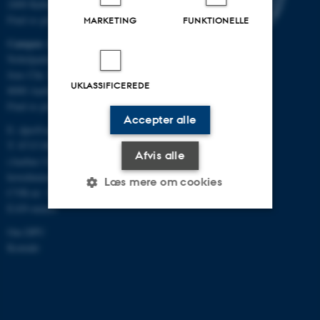
2400 København NV
Find os på kort
MARKETING
FUNKTIONELLE
Campus Aarhus
Nobelparken, bygning 1483
Jens Chr. Skous Vej 4
UKLASSIFICEREDE
8000 Aarhus C
Find os på kort
Accepter alle
E:
dpu@au.dk
T: 8715 0000
Afvis alle
(Aarhus Universitets
hovednummer)
Læs mere om cookies
CVR-nr: 31119103
EAN-numre
Om DPU
Nødvendige
Statistiske
Marketing
Kontakt
Funktionelle
Uklassificerede