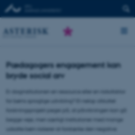
Pædagogers engagement kan
bryde social arv
Er daginstitutionen en ressource eller en risikofaktor
for børns sproglige udvikling? Et netop afsluttet
forskningsprojekt peger på, at påvirkningen kan gå
begge veje, men særligt institutioner med mange
udsatte børn risikerer at forstærke den negative