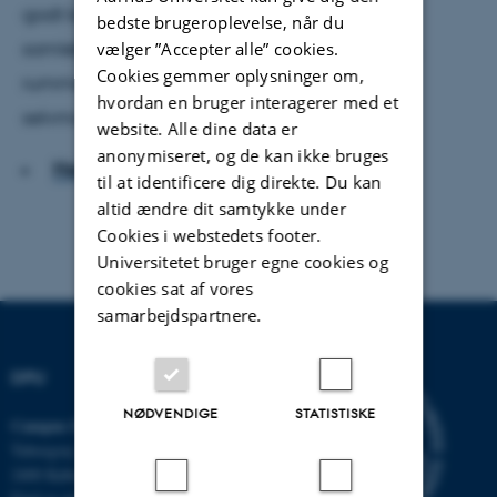
godt kan lede soldater, så de går i takt, eller
bedste brugeroplevelse, når du
samlebåndsarbejdere, så de følger akkorden,
vælger ”Accepter alle” cookies.
Cookies gemmer oplysninger om,
rummer forestillingen om at lede til læring en
hvordan en bruger interagerer med et
selvmodsigelse.
website. Alle dine data er
anonymiseret, og de kan ikke bruges
Hent hele artiklen
til at identificere dig direkte. Du kan
altid ændre dit samtykke under
Cookies i webstedets footer.
Universitetet bruger egne cookies og
cookies sat af vores
samarbejdspartnere.
DPU
NØDVENDIGE
STATISTISKE
Campus Emdrup i København
Tuborgvej 164
2400 København NV