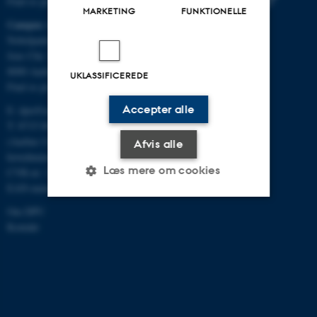
Find os på kort
MARKETING
FUNKTIONELLE
Campus Aarhus
Nobelparken, bygning 1483
Jens Chr. Skous Vej 4
8000 Aarhus C
UKLASSIFICEREDE
Find os på kort
Accepter alle
E:
dpu@au.dk
T: 8715 0000
(Aarhus Universitets
Afvis alle
hovednummer)
Læs mere om cookies
CVR-nr: 31119103
EAN-numre
Om DPU
Nødvendige
Statistiske
Marketing
Kontakt
Funktionelle
Uklassificerede
Nødvendige cookies hjælper