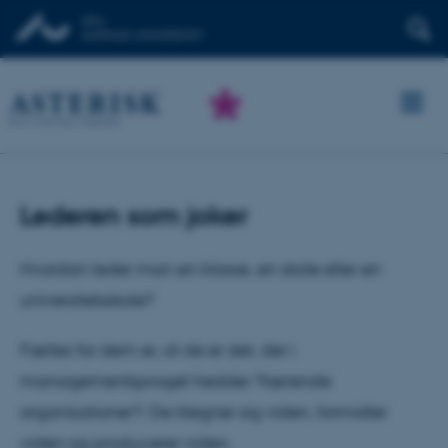
Lederen som joker
Hvordan leder man en klasse, en skole eller en
universitetsskole?
Fælles for dem er, at de er det, der i
managementsproget hedder ?lærende
organisationer?: De tilegner sig viden, formidler
viden og producerer viden.