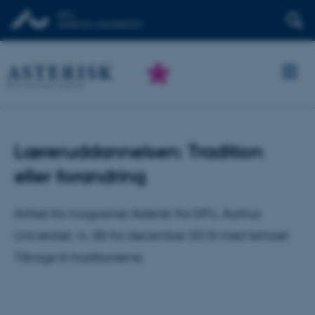
Læreruddannelsen: Tradition
eller forandring
Artikel fra magasinet Asterisk fra DPU, Aarhus
Universitet, nr. 88 fra december 2018 med temaet
Tilbage til traditionerne.