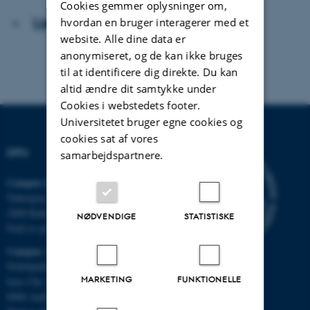
Cookies gemmer oplysninger om,
Læs artiklen
hvordan en bruger interagerer med et
website. Alle dine data er
anonymiseret, og de kan ikke bruges
til at identificere dig direkte. Du kan
altid ændre dit samtykke under
Cookies i webstedets footer.
Universitetet bruger egne cookies og
cookies sat af vores
DPU
samarbejdspartnere.
Campus Emdrup i København
Tuborgvej 164
2400 København NV
NØDVENDIGE
STATISTISKE
Find os på kort
Campus Aarhus
Nobelparken, bygning 1483
MARKETING
FUNKTIONELLE
Jens Chr. Skous Vej 4
8000 Aarhus C