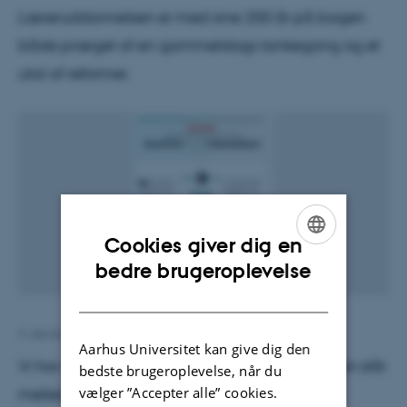
Læreruddannelsen er med sine 200 år på bagen
både præget af en gammeldags tankegang og et
utal af reformer.
Cookies giver dig en
ENGLISH
bedre brugeroplevelse
DANISH
3. december 2018
af
Eva Frydensberg Holm
Aarhus Universitet kan give dig den
Vi har spurgt to forskere, hvor læreruddannelsen står
bedste brugeroplevelse, når du
vælger ”Accepter alle” cookies.
mellem tradition og fornyelse.