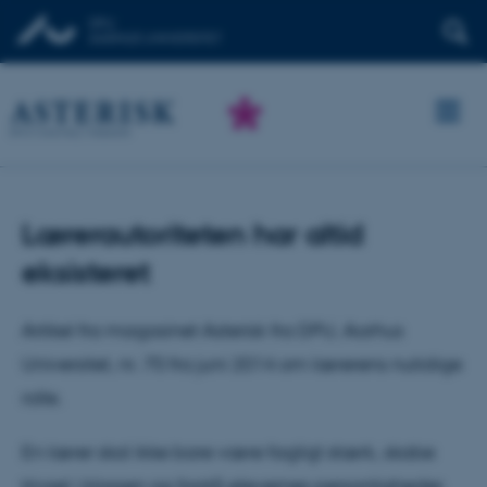
Lærerautoriteten har altid
eksisteret
Artikel fra magasinet Asterisk fra DPU, Aarhus
Universitet, nr. 70 fra juni 2014 om lærerens nutidige
rolle.
En lærer skal ikke bare være fagligt stærk, skabe
trivsel i klassen og forstå elevernes personligheder,