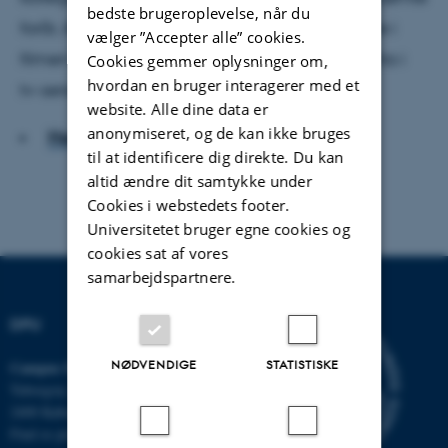
bedste brugeroplevelse, når du
forår, Anders W. Berthelsens langhårede hippie i
vælger ”Accepter alle” cookies.
filmen Drømmen og Mille Dinesens bramfrie Rita i
Cookies gemmer oplysninger om,
hvordan en bruger interagerer med et
tv-serien af samme navn.
website. Alle dine data er
anonymiseret, og de kan ikke bruges
Hent hele artiklen
til at identificere dig direkte. Du kan
altid ændre dit samtykke under
Cookies i webstedets footer.
Universitetet bruger egne cookies og
cookies sat af vores
samarbejdspartnere.
DPU
NØDVENDIGE
STATISTISKE
Campus Emdrup i København
Tuborgvej 164
2400 København NV
Find os på kort