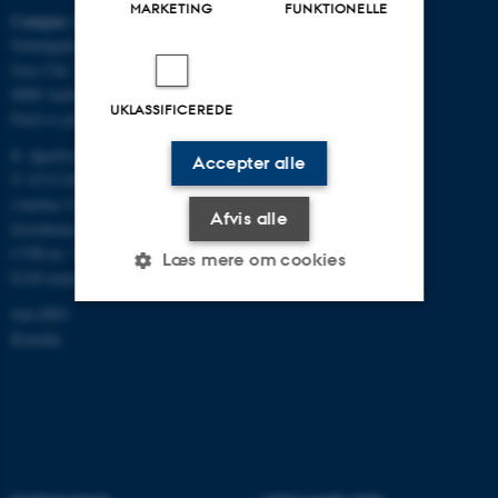
MARKETING
FUNKTIONELLE
Campus Aarhus
Nobelparken, bygning 1483
Jens Chr. Skous Vej 4
8000 Aarhus C
UKLASSIFICEREDE
Find os på kort
E:
dpu@au.dk
Accepter alle
T: 8715 0000
(Aarhus Universitets
Afvis alle
hovednummer)
CVR-nr: 31119103
Læs mere om cookies
EAN-numre
Om DPU
Kontakt
Nødvendige
Statistiske
Marketing
Funktionelle
Uklassificerede
Nødvendige cookies hjælper