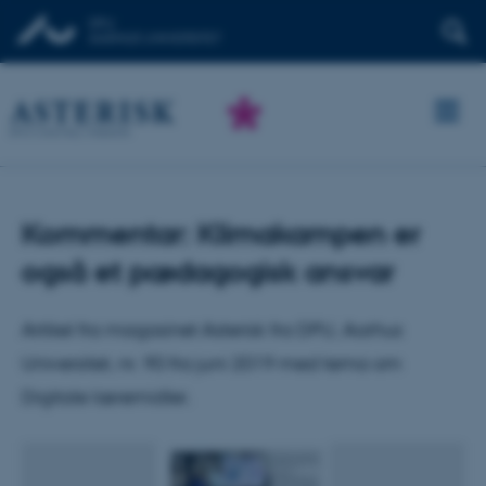
Kommentar: Klimakampen er
også et pædagogisk ansvar
Artikel fra magasinet Asterisk fra DPU, Aarhus
Universitet, nr. 90 fra juni 2019 med tema om
Digitale læremidler.