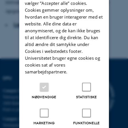
klimakrisen er en af pædagogikkens helt store
vælger ”Accepter alle” cookies.
Cookies gemmer oplysninger om,
opgaver.
hvordan en bruger interagerer med et
website. Alle dine data er
Læs artiklen
anonymiseret, og de kan ikke bruges
til at identificere dig direkte. Du kan
altid ændre dit samtykke under
Cookies i webstedets footer.
Universitetet bruger egne cookies og
cookies sat af vores
samarbejdspartnere.
DPU
Campus Emdrup i København
Tuborgvej 164
NØDVENDIGE
STATISTISKE
2400 København NV
Find os på kort
Campus Aarhus
MARKETING
FUNKTIONELLE
Nobelparken, bygning 1483