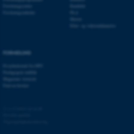
brugbar ved at aktivere nogle
Forskningscentre
Kandidat
grundlæggende funktioner
Forskningsenheder
Ph.d.
som navigation mm.
Master
Hjemmesiden kan ikke
Efter- og videreuddannelse
fungerer uden disse cookies.
FORMIDLING
Navn
Udbyder / Domæne
be_typo_user
TYPO3 Association
Få nyhedsmail fra DPU
.au.dk
Pædagogisk indblik
Magasinet Asterisk
Find en forsker
fe_typo_user
Typo3 Association
.au.dk
©
—
Cookies på au.dk
Privatlivspolitik
Tilgængelighedserklæring