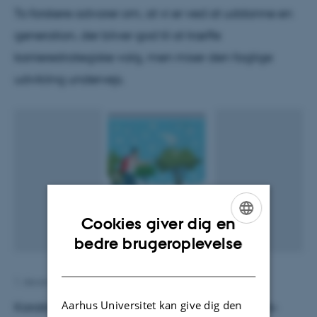
To forskere advarer om, at vi er ved at uddanne en
generation, der bliver god til at træffe
karrierestrategiske valg, men miser den faglige
udvikling undervejs.
Cookies giver dig en
ENGLISH
bedre brugeroplevelse
DANISH
1. december 2015
af
Signe Løntoft
Aarhus Universitet kan give dig den
Karakterer skaber en læringskultur, hvor 12-tals-