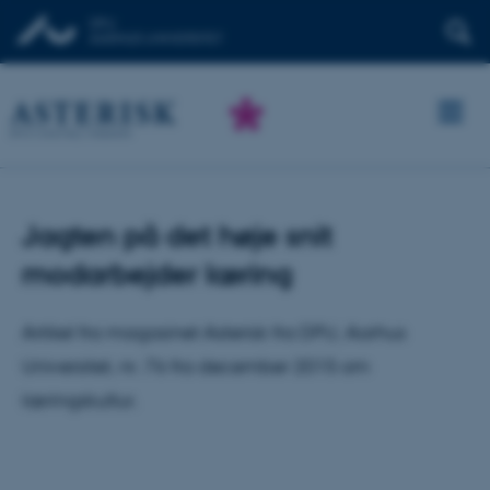
Jagten på det høje snit
modarbejder læring
Artikel fra magasinet Asterisk fra DPU, Aarhus
Universitet, nr. 76 fra december 2015 om
læringskultur.