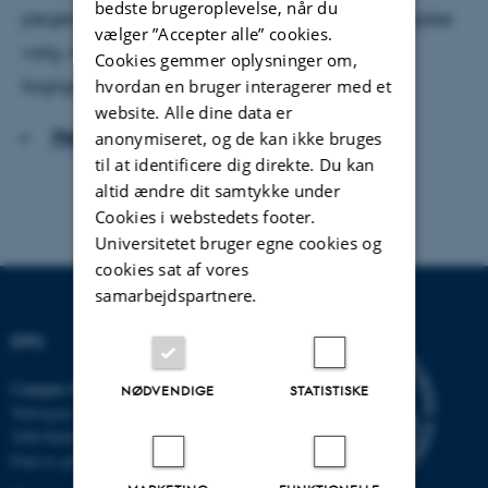
bedste brugeroplevelse, når du
jægerne bliver gode til at træffe karrierestrategiske
vælger ”Accepter alle” cookies.
valg, men de misser både dannelsen og den
Cookies gemmer oplysninger om,
faglige udvikling undervejs.
hvordan en bruger interagerer med et
website. Alle dine data er
Hent hele artiklen
anonymiseret, og de kan ikke bruges
til at identificere dig direkte. Du kan
altid ændre dit samtykke under
Cookies i webstedets footer.
Universitetet bruger egne cookies og
cookies sat af vores
samarbejdspartnere.
DPU
Campus Emdrup i København
NØDVENDIGE
STATISTISKE
Tuborgvej 164
2400 København NV
Find os på kort