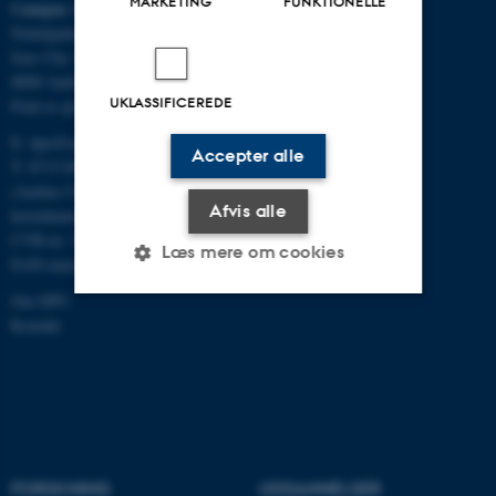
MARKETING
FUNKTIONELLE
Campus Aarhus
Nobelparken, bygning 1483
Jens Chr. Skous Vej 4
8000 Aarhus C
UKLASSIFICEREDE
Find os på kort
E:
dpu@au.dk
Accepter alle
T: 8715 0000
(Aarhus Universitets
Afvis alle
hovednummer)
CVR-nr: 31119103
Læs mere om cookies
EAN-numre
Om DPU
Kontakt
Nødvendige
Statistiske
Marketing
Funktionelle
Uklassificerede
Nødvendige cookies hjælper
FORSKNING
UDDANNELSER