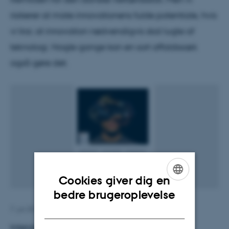
risikerer at miste innovationens fulde potentiale, hvis
vi tror, at innovation nødvendigvis skal lugte af
teknologi. Nogle gange kan en sort affaldssæk
også gøre det.
Cookies giver dig en
ENGLISH
bedre brugeroplevelse
DANISH
7. juli 2015
af
Peder Holm Pedersen
Interaktive skoletavler afløser skolekridt og