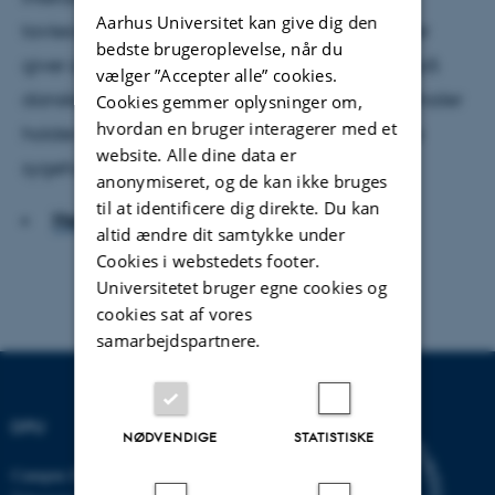
Aarhus Universitet kan give dig den
tavlesvamp i de danske skoler. Små robotsæler
bedste brugeroplevelse, når du
giver alzheimerpatienter tryghed og nærvær på
vælger ”Accepter alle” cookies.
danske plejehjem. Og elektroniske patientjournaler
Cookies gemmer oplysninger om,
hvordan en bruger interagerer med et
holder styr på patienters ve og vel i det danske
website. Alle dine data er
sygehusvæsen.
anonymiseret, og de kan ikke bruges
til at identificere dig direkte. Du kan
Hent hele artiklen
altid ændre dit samtykke under
Cookies i webstedets footer.
Universitetet bruger egne cookies og
cookies sat af vores
samarbejdspartnere.
DPU
NØDVENDIGE
STATISTISKE
Campus Emdrup i København