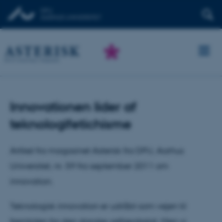
Innovationen lider af
teknologifetichisme
Artikel fra magasinet Asterisk fra DPU, Aarhus
Universitet, nr. 59 fra september 2011 om
innovation.
Teknologisk innovation er udråbt som vejen til
fremtiden for den danske velfærdsstat. Men vi