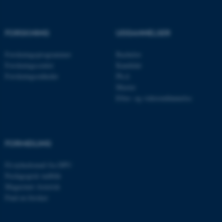
Nødvendige cookies hjælper
med at gøre hjemmesiden
brugbar ved at aktivere nogle
FORSKNING
UDDANNELSER
grundlæggende funktioner
som navigation mm.
Forskningsprogrammer
Bachelor
Forskningscentre
Kandidat
Hjemmesiden kan ikke
Forskningsenheder
Ph.d.
fungerer uden disse cookies.
Master
Efter- og videreuddannelse
Navn
Udbyder / Domæne
be_typo_user
TYPO3 Association
FORMIDLING
.au.dk
Få nyhedsmail fra DPU
Pædagogisk indblik
fe_typo_user
Typo3 Association
Magasinet Asterisk
.au.dk
Find en forsker