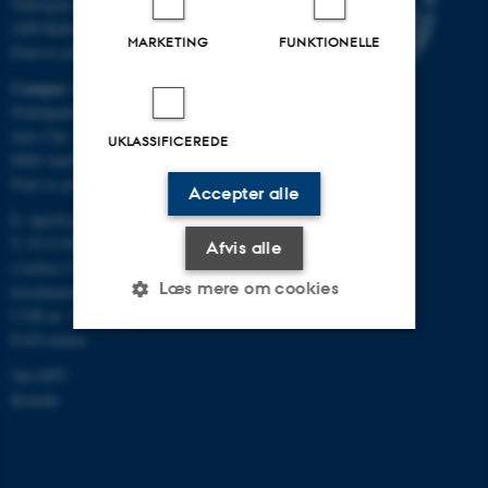
Tuborgvej 164
2400 København NV
MARKETING
FUNKTIONELLE
Find os på kort
Campus Aarhus
Nobelparken, bygning 1483
Jens Chr. Skous Vej 4
UKLASSIFICEREDE
8000 Aarhus C
Find os på kort
Accepter alle
E:
dpu@au.dk
T: 8715 0000
Afvis alle
(Aarhus Universitets
Læs mere om cookies
hovednummer)
CVR-nr: 31119103
EAN-numre
Nødvendige
Statistiske
Marketing
Om DPU
Kontakt
Funktionelle
Uklassificerede