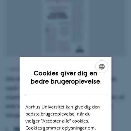
1. september 2011
af
Hanne Løngreen
Cookies giver dig en
Alle taler om innovation. Måske oplever de fleste
ENGLISH
bedre brugeroplevelse
også, at hvis ikke man som enkelt individ eller
DANISH
organisation forholder sig til begrebet innovation, så
taler man direkte fra en position, som hører det
Aarhus Universitet kan give dig den
bedste brugeroplevelse, når du
forrige århundrede til.
vælger ”Accepter alle” cookies.
Cookies gemmer oplysninger om,
Hent hele artiklen