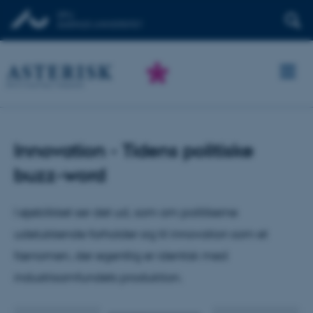
Innovation - Tidens politiske
buzz-word
I øjeblikket ser det ud, som om politikerne
udelukkende forholder sig til innovation som et
fænomen, der egentlig er identisk med
industrisamfundets produktion.