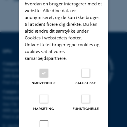
hvordan en bruger interagerer med et
website. Alle dine data er
anonymiseret, og de kan ikke bruges
til at identificere dig direkte. Du kan
altid ændre dit samtykke under
Cookies i webstedets footer.
Universitetet bruger egne cookies og
DPU
cookies sat af vores
samarbejdspartnere.
Campus Emdrup i København
Tuborgvej 164
2400 København NV
Find os på kort
NØDVENDIGE
STATISTISKE
Campus Aarhus
Nobelparken, bygning 1483
Jens Chr. Skous Vej 4
MARKETING
FUNKTIONELLE
8000 Aarhus C
Find os på kort
E:
dpu@au.dk