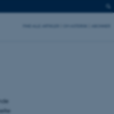
FIND ALLE ARTIKLER
|
OM ASTERISK
|
ABONNER
nde
kelte