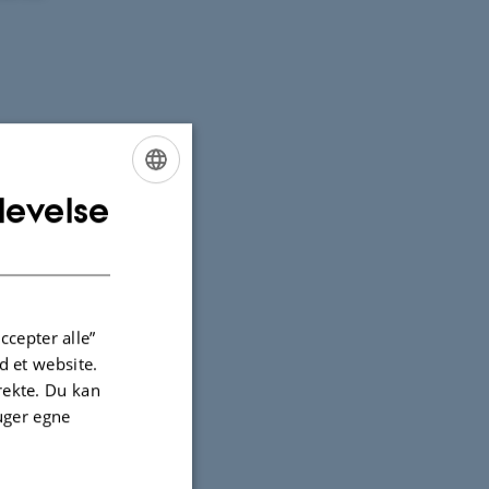
lle er
kelte
levelse
ENGLISH
DANISH
ccepter alle”
 et website.
irekte. Du kan
uger egne