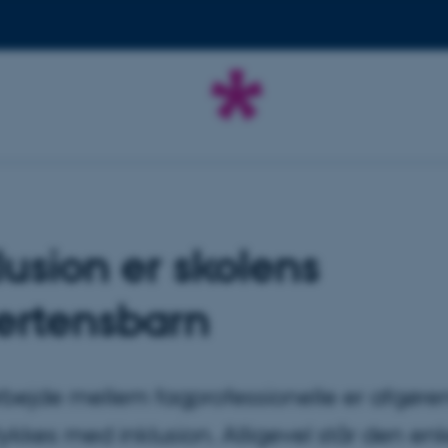
lusion er skolens
ertensbarn
bejde mellem fagprofessionelle er afgøre
 lykkes med inklusion. Alligevel står den en