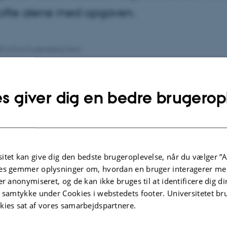
 ofte alene med opgaven.
020
af
Eva Frydensberg Holm
forskning peger på, at samarbejde mellem fagprofessione
e for at lykkes med inkluderende undervisning, er den en
s giver dig en bedre brugerop
 for ofte overladt til sig selv med ansvar for både trivsel og
d. Det er et smukt ideal at inkludere så
m muligt i klassefællesskabet, men det
eget i praksis, lyder det fra to
itet kan give dig den bedste brugeroplevelse, når du vælger ”A
sforskere.
es gemmer oplysninger om, hvordan en bruger interagerer med
er anonymiseret, og de kan ikke bruges til at identificere dig d
t samtykke under Cookies i webstedets footer. Universitetet br
s artiklen
kies sat af vores samarbejdspartnere.