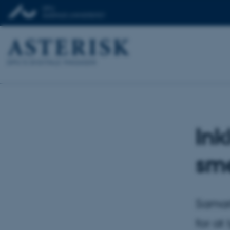
Ink
sm
Samar
for at