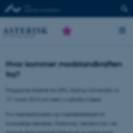
Hvor kommer modstandkraften
fra?
Magasinet Asterisk fra DPU, Aarhus Universitet, nr.
77, marts 2016 om børn o udsatte miljøer.
Fra mønsterbrydere og mælkebøttebørn til
livsduelige størrelser. Forskning i resiliens har i de
seneste årtier ændret blikket på, hvordan man