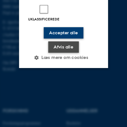
Jens Chr. Skous Vej 4
8000 Aarhus C
Find os på kort
UKLASSIFICEREDE
E:
dpu@au.dk
T: 8715 0000
Accepter alle
(Aarhus Universitets
hovednummer)
Afvis alle
CVR-nr: 31119103
EAN-numre
Læs mere om cookies
Om DPU
Kontakt
Nødvendige
Statistiske
Marketing
Funktionelle
Uklassificerede
FORSKNING
UDDANNELSER
Nødvendige cookies hjælper
med at gøre hjemmesiden
Forskningsprogrammer
Bachelor