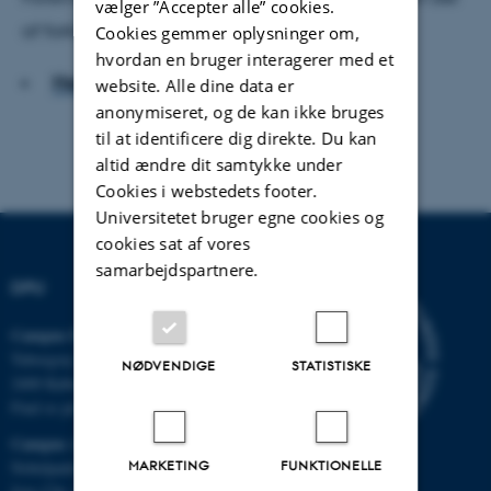
vælger ”Accepter alle” cookies.
af forklaringen.
Cookies gemmer oplysninger om,
hvordan en bruger interagerer med et
Hent hele artiklen
website. Alle dine data er
anonymiseret, og de kan ikke bruges
til at identificere dig direkte. Du kan
altid ændre dit samtykke under
Cookies i webstedets footer.
Universitetet bruger egne cookies og
cookies sat af vores
samarbejdspartnere.
DPU
Campus Emdrup i København
Tuborgvej 164
NØDVENDIGE
STATISTISKE
2400 København NV
Find os på kort
Campus Aarhus
MARKETING
FUNKTIONELLE
Nobelparken, bygning 1483