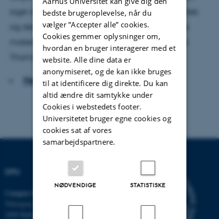
Aarhus Universitet kan give dig den
siger det. Computeren er blevet den nye autoritet,
bedste brugeroplevelse, når du
vælger ”Accepter alle” cookies.
og det har uheldige konsekvenser for elevernes
Cookies gemmer oplysninger om,
matematiklæring, fortæller professor MSO Uffe
hvordan en bruger interagerer med et
Thomas Jankvist.
website. Alle dine data er
anonymiseret, og de kan ikke bruges
Hent hele artiklen
til at identificere dig direkte. Du kan
altid ændre dit samtykke under
Cookies i webstedets footer.
Universitetet bruger egne cookies og
cookies sat af vores
samarbejdspartnere.
DPU
NØDVENDIGE
STATISTISKE
Campus Emdrup i København
Tuborgvej 164
2400 København NV