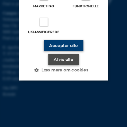
Find os på kort
MARKETING
FUNKTIONELLE
Campus Aarhus
Nobelparken, bygning 1483
Jens Chr. Skous Vej 4
8000 Aarhus C
UKLASSIFICEREDE
Find os på kort
Accepter alle
E:
dpu@au.dk
T: 8715 0000
Afvis alle
(Aarhus Universitets
hovednummer)
Læs mere om cookies
CVR-nr: 31119103
EAN-numre
Om DPU
Nødvendige
Statistiske
Marketing
Kontakt
Funktionelle
Uklassificerede
Nødvendige cookies hjælper