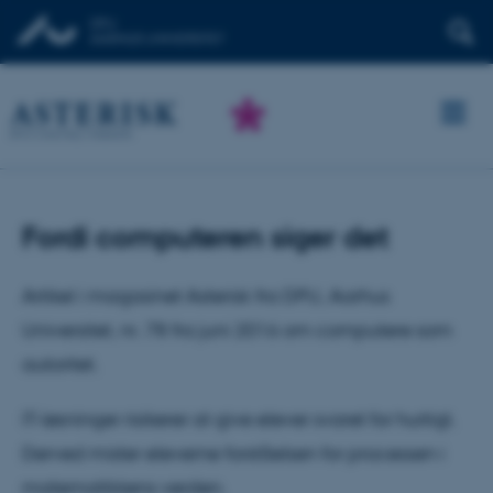
Fordi computeren siger det
Artikel i magasinet Asterisk fra DPU, Aarhus
Universitet, nr. 78 fra juni 2016 om computere som
autoritet.
IT-løsninger risikerer at give elever svaret for hurtigt.
Derved mister eleverne forståelsen for processen i
matematikkens verden.