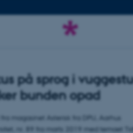
us på sprog i vuggest
kker bunden opad
l fra magasinet Asterisk fra DPU, Aarhus
sitet, nr. 89 fra marts 2019 med temaet Tid