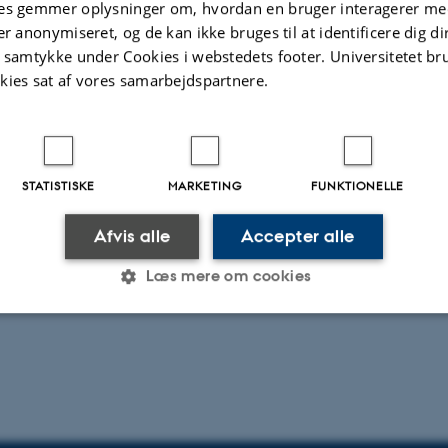
es gemmer oplysninger om, hvordan en bruger interagerer med
en
Vi lærer sprog i vuggestuen og
er anonymiseret, og de kan ikke bruges til at identificere dig d
en.
t samtykke under Cookies i webstedets footer. Universitetet br
kies sat af vores samarbejdspartnere.
 artiklen
STATISTISKE
MARKETING
FUNKTIONELLE
Afvis alle
Accepter alle
Læs mere om cookies
Statistiske
Marketing
Funktionelle
es hjælper med at gøre hjemmesiden brugbar ved at aktiv