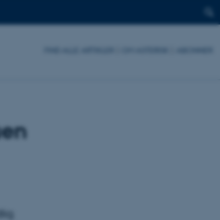
FIND ALLE ARTIKLER
|
OM ASTERISK
|
ABONNER
uen
lig