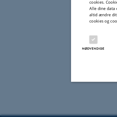
cookies. Cooki
indsats
Alle dine data 
dagplej
altid ændre di
cookies og coo
Læs
NØDVENDIGE
Nødvendige
Nødvendige cooki