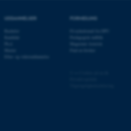
rer uden disse
UDDANNELSER
FORMIDLING
Bachelor
Få nyhedsmail fra DPU
Kandidat
Pædagogisk indblik
Ph.d.
Magasinet Asterisk
 vores CMS-udbyder,
identificere en backend-
Master
Find en forsker
bruger er logget ind i
Efter- og videreuddannelse
rbundet med Typo3-
emet. Det bruges generelt
©
—
Cookies på au.dk
ntifikator for at gøre det
præferencer, men i mange
Privatlivspolitik
 ikke nødvendigt, da det
Tilgængelighedserklæring
lt af platformen, skønt
webstedsadministratorer. I
dstillet til at blive
en browsersession. Det
entifikator i stedet for
ose platform session
emmesider, som er skrevet
gi. Den bruges af serveren
onym brugersession.