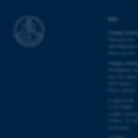
grundlæggende fu
cookies.
DPU
Campus Emdru
Navn
Tuborgvej 164
2400 Københav
be_typo_user
Find os på kort
Campus Aarhu
fe_typo_user
Nobelparken, by
Jens Chr. Skous 
8000 Aarhus C
Find os på kort
E:
dpu@au.dk
T: 8715 0000
(Aarhus Univers
CVR-nr: 311191
ASP.NET_SessionId
EAN-numre
Om DPU