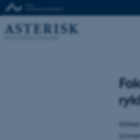
Fok
ry
Artike
Univer