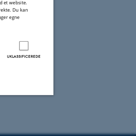
 et website.
irekte. Du kan
uger egne
UKLASSIFICEREDE
Uklassificerede
ere nogle