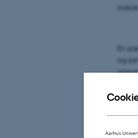
indsat
En pæd
og sam
omsorg
vugges
Cookie
8. marts 2
Se, I ha
dagpleje
Aarhus Univers
små børn