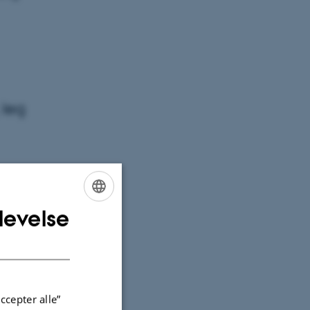
 leg
levelse
ENGLISH
DANISH
estuer og
de helt
ccepter alle”
rn i