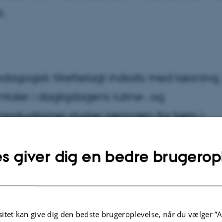
s.
agogisk tilrettelagt indsats med læsning,
taler i dagligdagens rutine- og
ssituationer styrker læringen for børn i
tuer og dagplejer.
s giver dig en bedre brugerop
019
af
Signe Tonsberg
r begge to stribede sokker på! Det virker, når voksne i vugg
r gennem nysgerrige samtaler arbejder systematisk med 
itet kan give dig den bedste brugeroplevelse, når du vælger ”A
s kompetencer. Det viser erfaringerne med over 5.000 bø