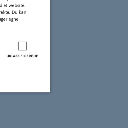
e var
 et website.
irekte. Du kan
uger egne
UKLASSIFICEREDE
Uklassificerede