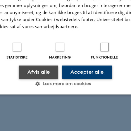
ggen af faglig stolthed, hvis hverdagen i daginstitutionern
es gemmer oplysninger om, hvordan en bruger interagerer med
et på det pædagogiske håndværks
er anonymiseret, og de kan ikke bruges til at identificere dig d
r? Og ville det myldre med elever på
t samtykke under Cookies i webstedets footer. Universitetet br
kies sat af vores samarbejdspartnere.
uddannelserne, hvis fremtidens tømrere
e vidste, at vi alle kan lære af
eren, hvordan vi bør arbejde – også de
 en ungdomsårgang, der skal have en
STATISTISKE
MARKETING
FUNKTIONELLE
ående uddannelse?
Afvis alle
Accepter alle
t hele artiklen
Læs mere om cookies
Statistiske
Marketing
Funktionelle