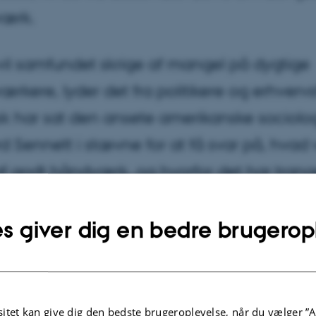
ærk.
vil samfundet skrige af mangel på dygtige
rkere, lyder det fra politikere og erhvervs
sk har sat den ansete amerikanske sociolo
d Sennett i stævne for at få svar på, hvad 
f godt håndværk, og hvorfor det har trange
nkurrencestyret vidensamfund.
s giver dig en bedre brugerop
er 2013
af
Carsten Henriksen
nanskrisen være undgået, hvis bankerne havde været styr
dværk frem for jagten på den store gevinst? Ville pæda
itet kan give dig den bedste brugeroplevelse, når du vælger ”A