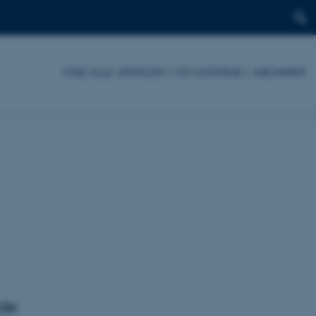
FIND ALLE ARTIKLER
|
OM ASTERISK
|
ABONNER
ode