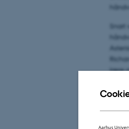
håndv
Snart 
håndvæ
Asteri
Richar
lære a
et ko
Cookie
1. decemb
Kunne fi
godt hån
Aarhus Univers