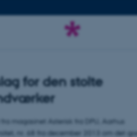
slag for den stolte
ndværker
l fra magasinet Asterisk fra DPU, Aarhus
sitet, nr. 68 fra december 2013 om det g