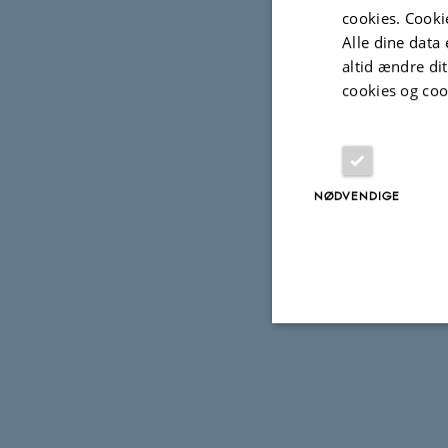
ranke ry
cookies. Cooki
indrett
Alle dine data 
præmisse
altid ændre di
cookies og coo
erhvervs
og murer
håndværk
60 % af
NØDVENDIGE
videreg
Hen
Nødvendige