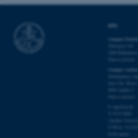
Nødvendige cooki
grundlæggende fu
cookies.
DPU
Campus Emdru
Navn
Tuborgvej 164
be_typo_user
2400 Københav
Find os på kort
Campus Aarhu
fe_typo_user
Nobelparken, by
Jens Chr. Skous 
8000 Aarhus C
Find os på kort
E:
dpu@au.dk
T: 8715 0000
(Aarhus Univers
ASP.NET_SessionId
CVR-nr: 311191
EAN-numre