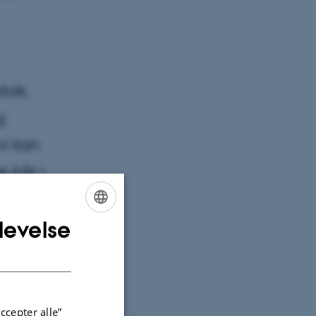
folk.
g
vi kan
 kår i
levelse
ENGLISH
DANISH
et af
goger
ccepter alle”