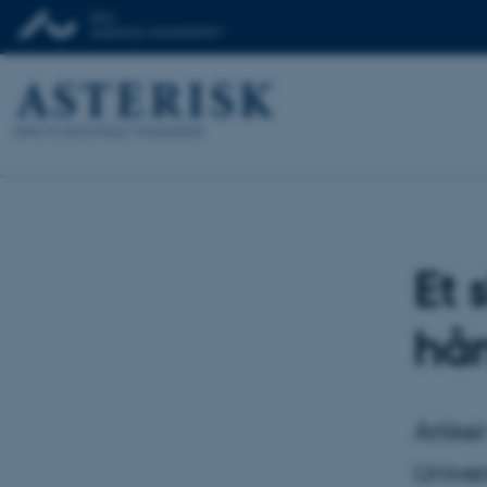
Et 
hå
Artike
Univer