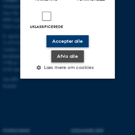
Nobelparken, bygning 1483
Jens Chr. Skous Vej 4
8000 Aarhus C
Find os på kort
UKLASSIFICEREDE
E:
dpu@au.dk
Accepter alle
T: 8715 0000
(Aarhus Universitets
hovednummer)
Afvis alle
CVR-nr: 31119103
Læs mere om cookies
EAN-numre
Om DPU
Kontakt
Nødvendige
Statistiske
Marketing
Funktionelle
Uklassificerede
Nødvendige cookies hjælper
FORSKNING
UDDANNELSER
med at gøre hjemmesiden