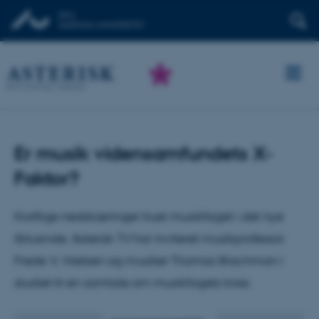
Er musik vidensamfundets X-
Faktor?
Kraftige nedskæringer truer musikfaget i det nye
årtusinde. Asterisk TV har inviteret musikprofessor
Frede V. Nielsen og musiker Thomas Blachman i
studiet til en samtale om musikfagets krise.