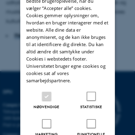
bedste brugeroplevelse, når du
udtryk for en krise, set ud fra den tanke, at musik og
vælger ”Accepter alle” cookies.
musikalsk virksomhed er en vigtig del af hele vores
Cookies gemmer oplysninger om,
kulturliv.
hvordan en bruger interagerer med et
website. Alle dine data er
Hent hele artiklen
anonymiseret, og de kan ikke bruges
til at identificere dig direkte. Du kan
altid ændre dit samtykke under
Cookies i webstedets footer.
Universitetet bruger egne cookies og
cookies sat af vores
samarbejdspartnere.
DPU
Campus Emdrup i København
NØDVENDIGE
STATISTISKE
Tuborgvej 164
2400 København NV
Find os på kort
Campus Aarhus
MARKETING
FUNKTIONELLE