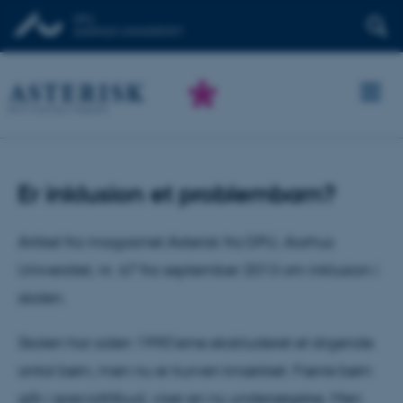
Er inklusion et problembarn?
Artikel fra magasinet Asterisk fra DPU, Aarhus
Universitet, nr. 67 fra september 2013 om inklusion i
skolen.
Skolen har siden 1990’erne ekskluderet et stigende
antal børn, men nu er kurven knækket. Færre børn
går i specialtilbud, viser en ny undersøgelse. Men