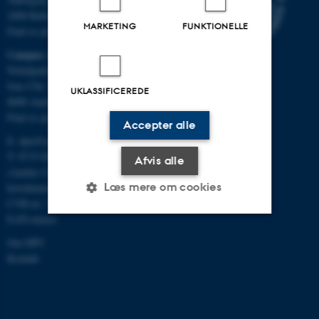
2400 København NV
MARKETING
FUNKTIONELLE
Find os på kort
Campus Aarhus
Nobelparken, bygning 1483
Jens Chr. Skous Vej 4
UKLASSIFICEREDE
8000 Aarhus C
Find os på kort
Accepter alle
E:
dpu@au.dk
T: 8715 0000
Afvis alle
(Aarhus Universitets
Læs mere om cookies
hovednummer)
CVR-nr: 31119103
EAN-numre
Nødvendige
Statistiske
Marketing
Om DPU
Kontakt
Funktionelle
Uklassificerede