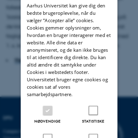
Aarhus Universitet kan give dig den
folkeskole. Her kommer han til at gå i en
bedste brugeroplevelse, når du
’basisgruppe’, men integreres også i de fag og på
vælger ”Accepter alle” cookies.
de klassetrin, hvor man skønner, han kan få et vist
Cookies gemmer oplysninger om,
hvordan en bruger interagerer med et
fagligt udbytte. Adam har for eksempel idræt med
website. Alle dine data er
1. x, kristendom med 2. y og formning med 3. v.
anonymiseret, og de kan ikke bruges
til at identificere dig direkte. Du kan
Hent hele artiklen
altid ændre dit samtykke under
Cookies i webstedets footer.
Universitetet bruger egne cookies og
cookies sat af vores
samarbejdspartnere.
DPU
NØDVENDIGE
STATISTISKE
Campus Emdrup i København
Tuborgvej 164