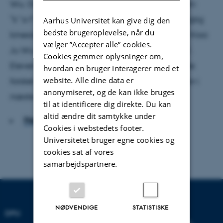
Wu. De 16 elever fra 7.D gentager efter læreren:
”k¯a f¯ei”. Flere griner. Det lyder sjovt og ikke rigtig
Aarhus Universitet kan give dig den
bedste brugeroplevelse, når du
kinesisk. På tavlen står der kinesiske skrifttegn. Xiao
vælger ”Accepter alle” cookies.
Ju Wu læser langsomt op: ‘zh¯a’, ‘ch¯a’, ‘sh¯a’.
Cookies gemmer oplysninger om,
Eleverne gentager. Det er svært at høre den lille
hvordan en bruger interagerer med et
website. Alle dine data er
forskel i udtalen, men eleverne skal lære det, for i
anonymiseret, og de kan ikke bruges
næste uge skal de bestå en test.
til at identificere dig direkte. Du kan
altid ændre dit samtykke under
Hent hele artiklen
Cookies i webstedets footer.
Universitetet bruger egne cookies og
cookies sat af vores
samarbejdspartnere.
NØDVENDIGE
STATISTISKE
DPU