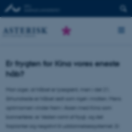
Er frygten for Kina vores eneste
håb?
Man siger, at håbet er lysegrønt, men i det 21.
århundrede er håbet rødt som riget i midten. Mens
optimismen vinder frem i Asien med Kina som
bannerfører, er Vesten ramt af frygt, og det
forplanter sig negativt til uddannelsessystemet. Er