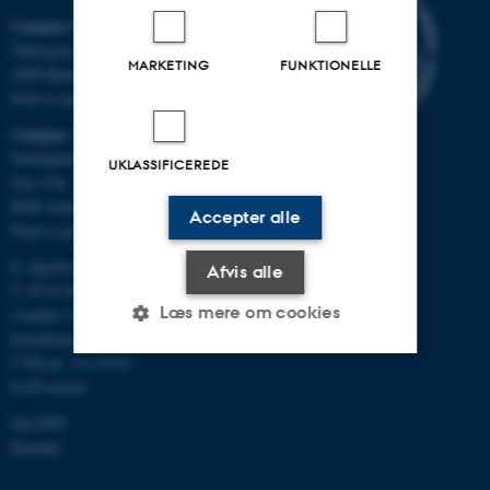
Campus Emdrup i København
Tuborgvej 164
MARKETING
FUNKTIONELLE
2400 København NV
Find os på kort
Campus Aarhus
Nobelparken, bygning 1483
UKLASSIFICEREDE
Jens Chr. Skous Vej 4
8000 Aarhus C
Accepter alle
Find os på kort
E:
dpu@au.dk
Afvis alle
T: 8715 0000
Læs mere om cookies
(Aarhus Universitets
hovednummer)
CVR-nr: 31119103
EAN-numre
Nødvendige
Statistiske
Marketing
Om DPU
Funktionelle
Uklassificerede
Kontakt