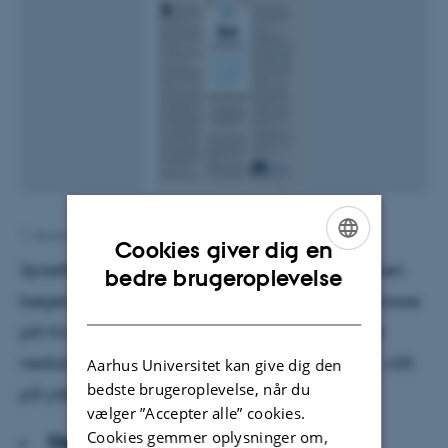
1. december 2011
af
Annette Haugaard
Cookies giver dig en
Spisefrikvarteret er slut, og timen er begyndt, men
ENGLISH
bedre brugeroplevelse
bøgerne ligger stadig i tasken. Alle elever i 5. klasse
DANISH
på Hvalsø Skole står foroverbøjet med hovedet
nedad. Læreren kommer med korte instrukser: »Så
Aarhus Universitet kan give dig den
bedste brugeroplevelse, når du
på ydersiden af benene.«
vælger ”Accepter alle” cookies.
Cookies gemmer oplysninger om,
Hent hele artiklen