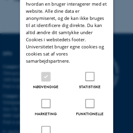
hvordan en bruger interagerer med et
website. Alle dine data er
anonymiseret, og de kan ikke bruges
til at identificere dig direkte. Du kan
altid ændre dit samtykke under
Cookies i webstedets footer.
Universitetet bruger egne cookies og
DPU
cookies sat af vores
samarbejdspartnere.
Campus Emdrup i København
Tuborgvej 164
2400 København NV
Find os på kort
NØDVENDIGE
STATISTISKE
Campus Aarhus
Nobelparken, bygning 1483
Jens Chr. Skous Vej 4
MARKETING
FUNKTIONELLE
8000 Aarhus C
Find os på kort
E:
dpu@au.dk