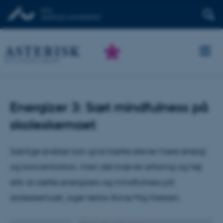
Energizer 3: Sæt mindfulness på
skoleskemaet
Særlige øvelser kan give trætte elever mere energi
og koncentration, men det kræver erfaring og høj
etik at sætte energizers og mindfulness på
skoleskemaet, siger lektor Anne Maj Nielsen.